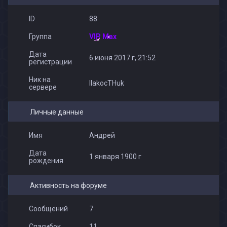
Medvejonok
ID
88
Группа
VIP Max
Дата
6 июня 2017 г, 21:52
регистрации
Ник на
IIakocTHuk
сервере
Личные данные
Имя
Андрей
Дата
1 января 1900 г
рождения
Активность на форуме
Сообщений
7
Спасибок
11