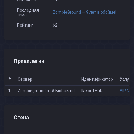
Последняя
ZombieGround — 9 лет в обойме!
тема
Рейтинг
62
Привилегии
#
Сервер
Идентификатор
Услуги
1
Zombieground.ru # Biohazard
IIakocTHuk
VIP Ma
Стена