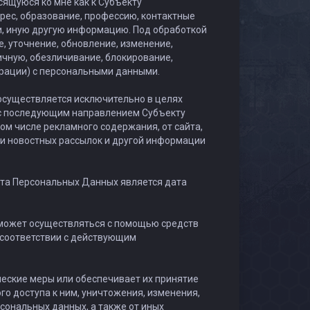
щуюся ко мне как к Субъекту
рес, образование, профессию, контактные
и, иную другую информацию. Под обработкой
, уточнение, обновление, изменение,
ичную, обезличивание, блокирование,
ерации) с персональными данными.
существляется исключительно в целях
 с последующим направлением Субъекту
м числе рекламного содержания, от сайта,
и новостных рассылок и другой информации
кта Персональных Данных является дата
может осуществляться с помощью средств
 соответствии с действующим
еские меры или обеспечивает их принятие
о доступа к ним, уничтожения, изменения,
сональных данных, а также от иных