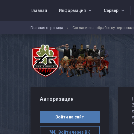
Главная
Информация
Сервер
Главная страница
Согласие на обработку персона
/
Авторизация
Н
2
с
Войти на сайт
о
e
Войти через ВК