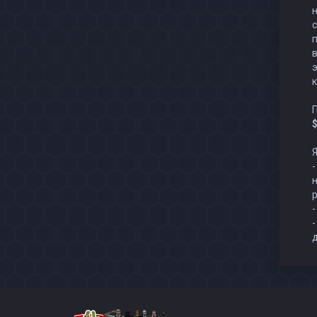
н
п
$
Я
-
н
р
-
-