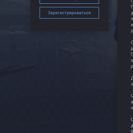
П
Зарегистрироваться
д
п
и
у
П
Д
о
а
С
д
б