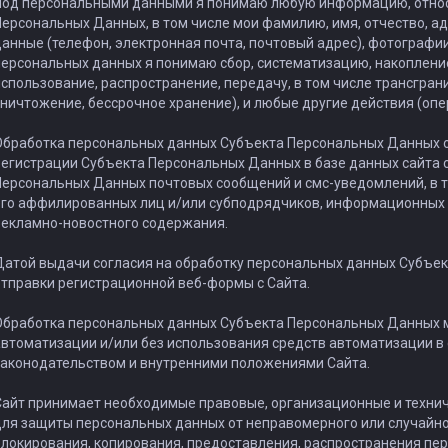
Под персональными данными я понимаю любую информацию, относя
ерсональных Данных, в том числе мои фамилию, имя, отчество, ад
анные (телефон, электронная почта, почтовый адрес), фотографи
ерсональных данных я понимаю сбор, систематизацию, накопление
спользование, распространение, передачу, в том числе трансгран
ничтожение, бессрочное хранение), и любые другие действия (оп
Обработка персональных данных Субъекта Персональных Данных о
регистрации Субъекта Персональных Данных в базе данных сайта
ерсональных Данных почтовых сообщений и смс-уведомлений, в то
его аффилированных лиц и/или субподрядчиков, информационных 
рекламно-новостного содержания.
атой выдачи согласия на обработку персональных данных Субъе
тправки регистрационной веб-формы с Сайта.
Обработка персональных данных Субъекта Персональных Данных 
втоматизации и/или без использования средств автоматизации в
законодательством и внутренними положениями Сайта.
айт принимает необходимые правовые, организационные и технич
ля защиты персональных данных от неправомерного или случайног
локирования, копирования, предоставления, распространения пер