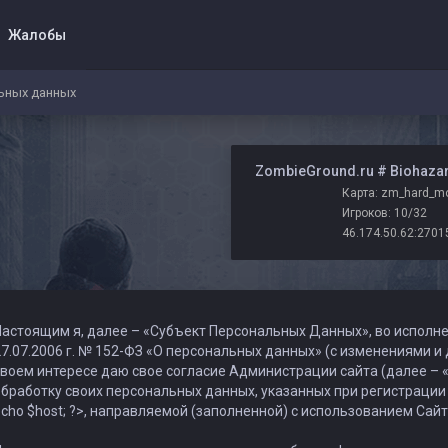
Жалобы
льных данных
️ ZombieGround.ru # Biohaza
Игроков: 10/32
46.174.50.62:2701
астоящим я, далее – «Субъект Персональных Данных», во исполн
7.07.2006 г. № 152-ФЗ «О персональных данных» (с изменениями и 
воем интересе даю свое согласие Администрации сайта (далее – «Сай
бработку своих персональных данных, указанных при регистрации
cho $host; ?>, направляемой (заполненной) с использованием Сайт