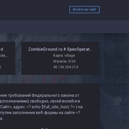
Войти на сайт
rd
️ ZombieGround.ru # SpecOperations
Карта: zm_hard_mode_fix_zg
Карта: village
Игроков: 0/26
5
45.136.204.214
ение требований Федерального закона от
дополнениями) свободно, своей волей и в
т», адрес: <? echo $full_site_host; ?> ) на
 путем заполнения веб-формы на сайте <?
а.