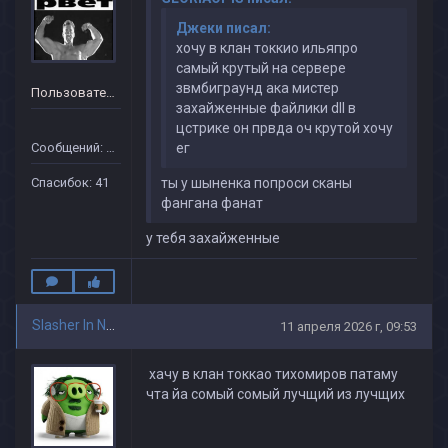
Джеки писал:
хочу в клан токкио ильяпро
самый крутый на сервере
звмбиграунд ака мистер
Пользователь
захайженные файлики dll в
цстрике он првда оч крутой хочу
Сообщений: 34
ег
Спасибок: 41
ты у шыненка попроси сканы
фангана фанат
у тебя захайженные
Slasher In Nightmares
11 апреля 2026 г, 09:53
хачу в клан токкао тихомиров патаму
чта йа сомый сомый лучщий из лучщих