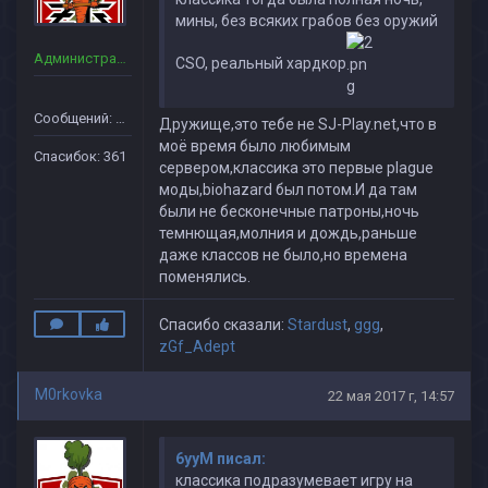
мины, без всяких грабов без оружий
Администраторы
CSO, реальный хардкор
Сообщений: 160
Дружище,это тебе не SJ-Play.net,что в
моё время было любимым
Спасибок: 361
сервером,классика это первые plague
моды,biohazard был потом.И да там
были не бесконечные патроны,ночь
темнющая,молния и дождь,раньше
даже классов не было,но времена
поменялись.
Спасибо сказали:
Stardust
,
ggg
,
zGf_Adept
M0rkovka
22 мая 2017 г, 14:57
6yyM писал:
классика подразумевает игру на