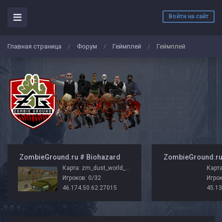
Войти на сайт
Главная страница
Форум
Геймплей
Геймплей
/
/
/
️ ZombieGround.ru # Biohazard
Карта: zm_dust_world_zg
Карта
Игроков: 0/32
Игрок
46.174.50.62:27015
45.13