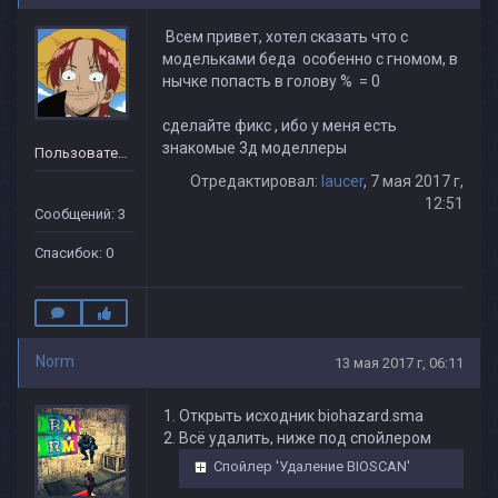
Всем привет, хотел сказать что с
модельками беда особенно с гномом, в
нычке попасть в голову % = 0
сделайте фикс , ибо у меня есть
знакомые 3д моделлеры
Пользователь
Отредактировал:
laucer
, 7 мая 2017 г,
12:51
Сообщений: 3
Спасибок: 0
Norm
13 мая 2017 г, 06:11
Открыть исходник biohazard.sma
Всё удалить, ниже под спойлером
Спойлер 'Удаление BIOSCAN'