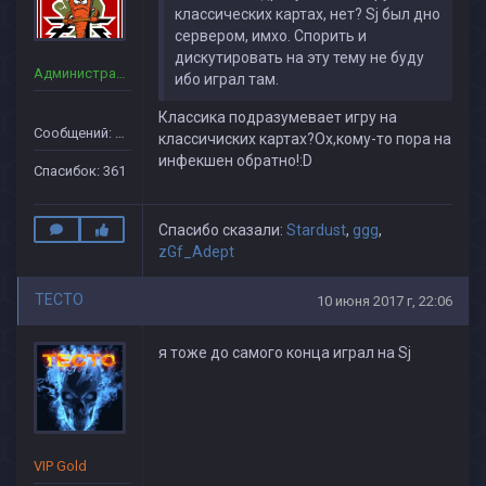
классических картах, нет? Sj был дно
сервером, имхо. Спорить и
дискутировать на эту тему не буду
Администраторы
ибо играл там.
Классика подразумевает игру на
Сообщений: 160
классичиских картах?Ох,кому-то пора на
инфекшен обратно!:D
Спасибок: 361
Спасибо сказали:
Stardust
,
ggg
,
zGf_Adept
TECTO
10 июня 2017 г, 22:06
я тоже до самого конца играл на Sj
VIP Gold