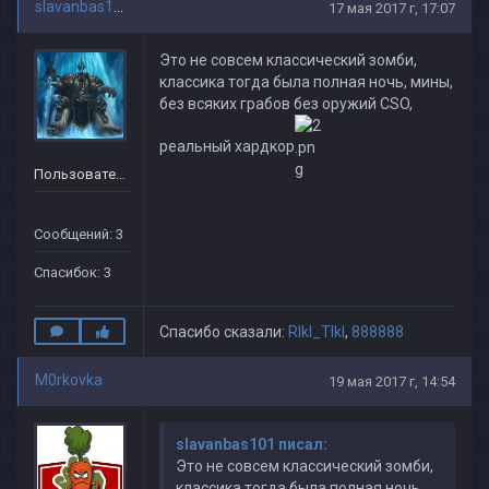
slavanbas101
17 мая 2017 г, 17:07
Это не совсем классический зомби,
классика тогда была полная ночь, мины,
без всяких грабов без оружий CSO,
реальный хардкор
Пользователь
Сообщений: 3
Спасибок: 3
Спасибо сказали:
RIkI_TIkI
,
888888
M0rkovka
19 мая 2017 г, 14:54
slavanbas101 писал:
Это не совсем классический зомби,
классика тогда была полная ночь,