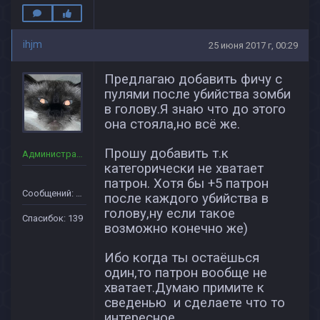
ihjm
25 июня 2017 г, 00:29
Предлагаю добавить фичу с
пулями после убийства зомби
в голову.Я знаю что до этого
она стояла,но всё же.
Прошу добавить т.к
Администраторы
категорически не хватает
патрон. Хотя бы +5 патрон
Сообщений: 36
после каждого убийства в
голову,ну если такое
Спасибок: 139
возможно конечно же)
Ибо когда ты остаёшься
один,то патрон вообще не
хватает.Думаю примите к
сведенью и сделаете что то
интересное.