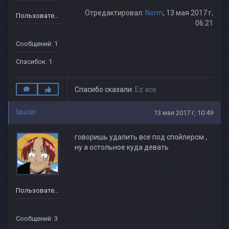
Отредактировал:
Norm
, 13 мая 2017 г,
Пользователь
06:21
Сообщений: 1
Спасибок: 1
Спасибо сказали:
Ez ace
laucer
13 мая 2017 г, 10:49
говоришь удалить все под спойлером ,
ну а остольное куда девать
		if(!g_gamestarted)

			client_print_color(id, print_team_red, "%L %L", id, "SCAN_RESULTS", id, g_preinfect[id] ? "SCAN_INFECTED" : "SCAN_CLEAN")

		else

Пользователь
		{

			if(fm_get_user_team(id) == TEAM_T)

Сообщений: 3
				cs_set_player_team(id, CS_TEAM_CT)
