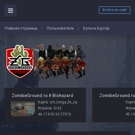
Войти на сайт
Главная страница
Пользователи
Булька Бургер
/
/
️ ZombieGround.ru # Biohazard
Карта: zm_tonga_fix_zg
Карта
Игроков: 0/32
Игрок
46.174.50.62:27015
45.13