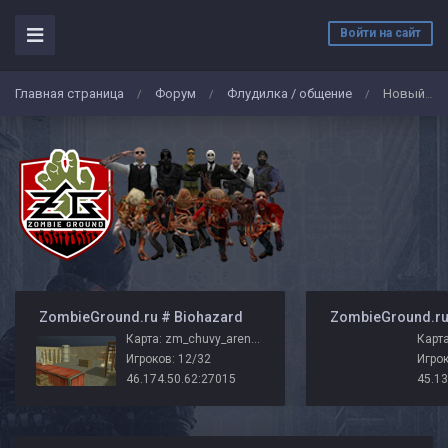
Войти на сайт
Главная страница
Форум
Флудилка / общение
Новый клан
/
/
/
️ ZombieGround.ru # Biohazard
Карта: zm_chuvy_arena_r_zg
Карта
Игроков: 12/32
Игрок
46.174.50.62:27015
45.13