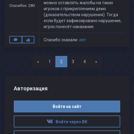
можно оставлять жалобы на таких
Спасибок: 280
игроков с прикреплением демо
(доказательством нарушения). Тогда
если будет зафиксировано нарушение,
игрок понесёт наказание.
Спасибо сказали:
aler
Назад
Вперед
«
1
2
3
4
»
Авторизация
Войти на сайт
Войти через ВК