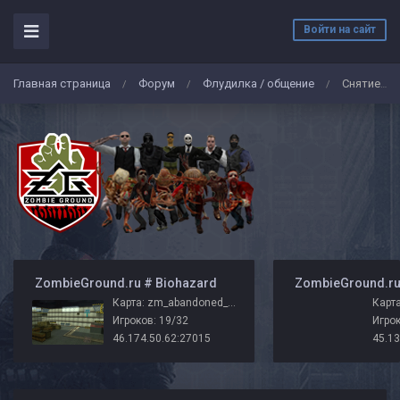
Войти на сайт
Главная страница
Форум
Флудилка / общение
Снятие с должности
/
/
/
️ ZombieGround.ru # Biohazard
Карта: zm_abandoned_r3_zg
Карта
Игроков: 19/32
Игрок
46.174.50.62:27015
45.13