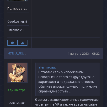
Пользователь
Сообщений: 8
Спасибок: 0
ЧУДО_ЖЕНЩИНА
1 августа 2023 г, 08:22
aler писал:
Вставлю свои 5 копеек випы
некотрые не трогают друг друга не
заражзают а подсаживают, тоесть
обычнве игроки получают полную не
Администраторы
справидливостьть ...
В связи с выше изложенные напоминаю
Сообщений: 90
что в группе VK а так же здесь на сайте