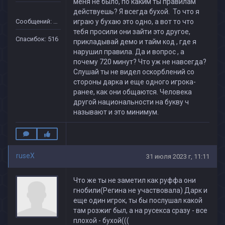
меня не было, по каким ты правилам
действуешь? Я всегда бухой. То что я
Сообщений: 151
играю у бухаю это одно, а вот то что
тебя просили они зайти это другое,
Спасибок: 516
прикладывай демо и тайм код , где я
нарушил правила. Да и вопрос , а
почему 720 минут? Что уж не навсегда?
Слушай ты не видел оскорблений со
стороны дарка и еще одного игрока-
ранее, как они общаются. Человека
другой национальности на букву ч
называют и это минимум.
ruseX
31 июля 2023 г, 11:11
Что же ты не заметил как руффа они
гнобили(Регина не участвовала) Дарк и
еще один игрок, ты бы послушал какой
там розжиг был, а на русекса сразу - все
плохой - бухой(((