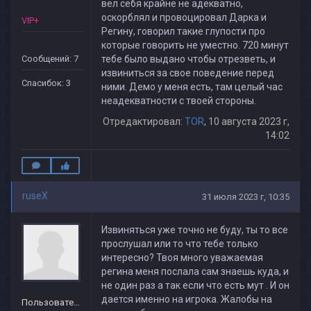
вел себя крайне не адекватно,
оскорблял и провоцировал Дарка и
VIP+
Регину, говорил такие глупости про
которые говорить не уместно. 720 минут
Сообщений: 7
тебе было выдано чтобы отрезветь, и
извиниться за свое поведение перед
Спасибок: 3
ними. Демо у меня есть, там целый час
неадекватности с твоей стороны.
Отредактировал:
TOR
, 10 августа 2023 г,
14:02
ruseX
31 июля 2023 г, 10:35
Извиняться уже точно не буду, ты то все
прослушал или то что тебе только
интересно? Твоя много уважаемая
регина меня послала сам знаешь куда, и
не один раз а так если что есть мут . И он
дается именно на игрока. Жалобы на
Пользователь