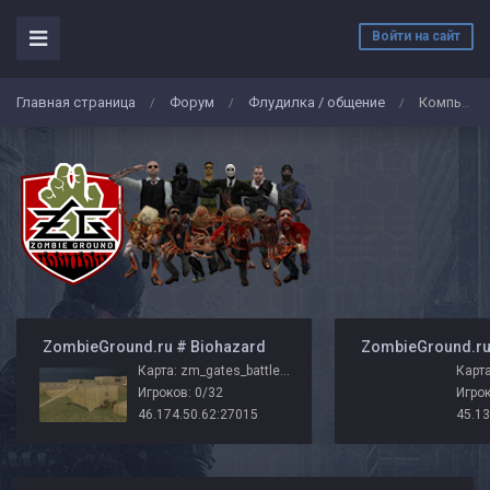
Войти на сайт
Главная страница
Форум
Флудилка / общение
Компьютер и девайсы Морковки. Обзор.
/
/
/
️ ZombieGround.ru # Biohazard
Карта: zm_gates_battle_zg
Карта
Игроков: 0/32
Игрок
46.174.50.62:27015
45.13