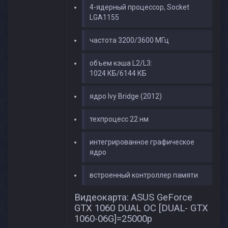
4-ядерный процессор, Socket
LGA1155
частота 3200/3600 МГц
объем кэша L2/L3:
1024 КБ/6144 КБ
ядро Ivy Bridge (2012)
техпроцесс 22 нм
интегрированное графическое
ядро
встроенный контроллер памяти
Видеокарта: ASUS GeForce
GTX 1060 DUAL OC [DUAL- GTX
1060-06G]=25000p