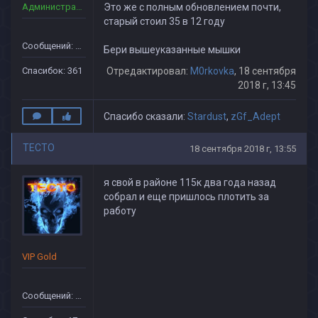
Администраторы
Это же с полным обновлением почти,
старый стоил 35 в 12 году
Сообщений: 160
Бери вышеуказанные мышки
Спасибок: 361
Отредактировал:
M0rkovka
, 18 сентября
2018 г, 13:45
Спасибо сказали:
Stardust
,
zGf_Adept
TECTO
18 сентября 2018 г, 13:55
я свой в районе 115к два года назад
собрал и еще пришлось плотить за
работу
VIP Gold
Сообщений: 68