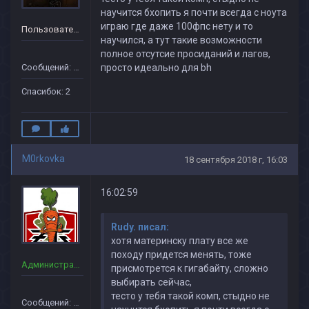
научится бхопить я почти всегда с ноута
играю где даже 100фпс нету и то
Пользователь
научился, а тут такие возможности
полное отсутсие просиданий и лагов,
Сообщений: 21
просто идеально для bh
Спасибок: 2
M0rkovka
18 сентября 2018 г, 16:03
16:02:59
Rudy. писал:
хотя материнску плату все же
походу придется менять, тоже
Администраторы
присмотрется к гигабайту, сложно
выбирать сейчас,
тесто у тебя такой комп, стыдно не
Сообщений: 160