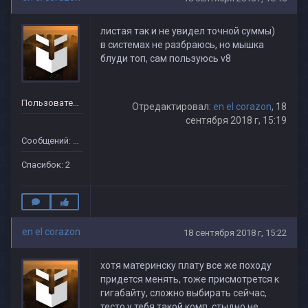
листая так и не увидел точной суммы)
в системах не разбраюсь, но мышка
блуди топ, сам пользуюсь v8
Пользователь
Отредактировал:
en el corazon
, 18
сентября 2018 г, 15:19
Сообщений: 21
Спасибок: 2
en el corazon
18 сентября 2018 г, 15:22
хотя материнску плату все же походу
придется менять, тоже присмотрется к
гигабайту, сложно выбирать сейчас,
тесто у тебя такой комп, стыдно не