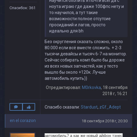
научится бхопить я почти всегда с
ноута играю где даже 100фпс нету и
Спасибок: 361
то научился, а тут такие
возможности полное отсутсие
просиданий и лагов, просто
идеально для bh
Без округления сказать сложно, около
80.000 если всё вместе сложить. + 2-3
тысячи девайсы и тысяч 6-7 на монитор.
Сейчас собирать комп было бы дороже
из всех новых запчастей, как у тесто
вышло бы около +120к. Лучше
автомобиль купить))
Отредактировал:
M0rkovka
, 18 сентября
2018 г, 16:21
Спасибо сказали:
Stardust
,
zGf_Adept
en el corazon
18 сентября 2018 г, 20:30
автомобиль? а как же новый айфон тэнес