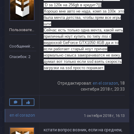
:D за 120к на 256gb в кредит?)))
Хорошо мне авто не нада, комп за 100к это
была мечта детства, чтобы прям все игры
шли
Пользователь
Сейчас есть только одна мечта, какой нить
приличный ноут купить по типу msi c
видюххой GeForce GTX1050 4GB да и то
Сообщений: 21
если работает старый ноут причем
нормально смыса заморачиватся не вижу,
Спасибок: 2
думал вот только если ssd взять скорость
загрузки на ssd просто поражает.
Отредактировал:
en el corazon
, 18
сентября 2018 г, 20:33
en el corazon
1 октября 2018 г, 16:13
кстати вопрос возник, если на среднем,