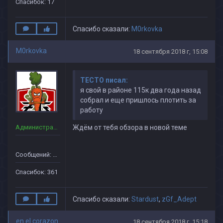
Спасибок: 17
Спасибо сказали:
M0rkovka
M0rkovka
18 сентября 2018 г, 15:08
TECTO писал:
я свой в районе 115к два года назад
собрал и еще пришлось плотить за
работу
Администраторы
Ждём от тебя обзора в новой теме
Сообщений: 160
Спасибок: 361
Спасибо сказали:
Stardust
,
zGf_Adept
en el corazon
18 сентября 2018 г, 15:18