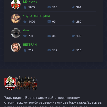
M0rkovka
1965
160
361
ЧУДО_ЖЕНЩИНА
1490
90
280
ihjm
731
36
139
BETEPAH
719
139
116
Рады видеть Вас на нашем сайте, посвященном
классическому зомби серверу на основе биохазард. Здесь Вы