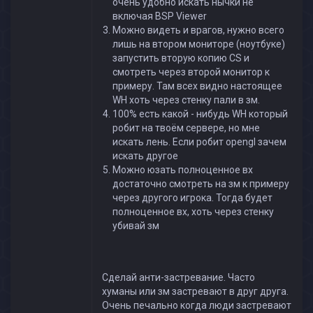
очень удобно искать нычки не
включая BSP Viewer
Можно видеть и врагов, нужно всего
лишь на втором мониторе (ноутбуке)
запустить вторую копию CS и
смотреть через второй монитор к
примеру. Там всех видно настоящее
WH хоть через стенку пали в зм.
100% есть какой - нибудь WH который
робит на твоём сервере, но мне
искать лень. Если робит opengl зачем
искать другое
Можно юзать полноценное вх
достаточно смотреть на зм к примеру
через другого игрока. Тогда будет
полноценное вх, хоть через стенку
убивай зм
Сделай анти-застревание. Часто
хуманы или зм застревают в друг друга.
Очень печально когда люди застревают