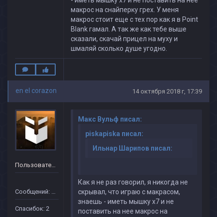
- иметь мышку x7 и не поставить на нее
макрос на снайперку грех. У меня
макрос стоит еще с тех пор как я в Point
Blank гамал. А так же как тебе выше
сказали, скачай прицел на муху и
шмаляй сколько душе угодно.
en el corazon
14 октября 2018 г, 17:39
Макс Вульф писал:
piskapiska писал:
Ильнар Шарипов писал:
Пользователь
Как я не раз говорил, я никогда не
Сообщений: 21
скрывал, что играю с макрасом,
знаешь - иметь мышку x7 и не
Спасибок: 2
поставить на нее макрос на