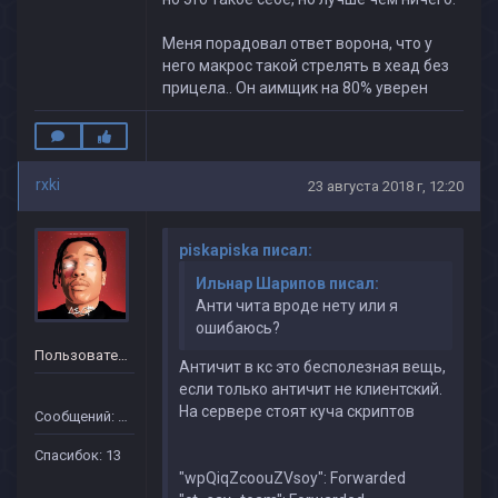
Меня порадовал ответ ворона, что у
него макрос такой стрелять в хеад без
прицела.. Он аимщик на 80% уверен
rxki
23 августа 2018 г, 12:20
piskapiska писал:
Ильнар Шарипов писал:
Анти чита вроде нету или я
ошибаюсь?
Пользователь
Античит в кс это бесполезная вещь,
если только античит не клиентский.
На сервере стоят куча скриптов
Сообщений: 19
Спасибок: 13
"wpQiqZcoouZVsoy": Forwarded