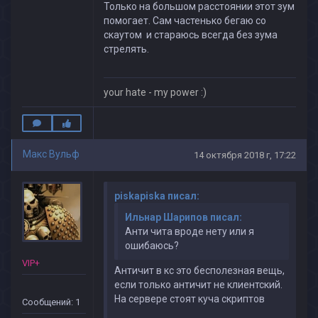
Только на большом расстоянии этот зум
помогает. Сам частенько бегаю со
скаутом и стараюсь всегда без зума
стрелять.
your hate - my power :)
Макс Вульф
14 октября 2018 г, 17:22
piskapiska писал:
Ильнар Шарипов писал:
Анти чита вроде нету или я
ошибаюсь?
VIP+
Античит в кс это бесполезная вещь,
если только античит не клиентский.
На сервере стоят куча скриптов
Сообщений: 1