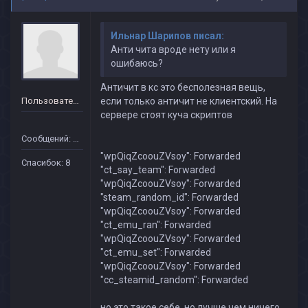
Ильнар Шарипов писал:
Анти чита вроде нету или я
ошибаюсь?
Античит в кс это бесполезная вещь,
Пользователь
если только античит не клиентский. На
сервере стоят куча скриптов
Сообщений: 40
"wpQiqZcoouZVsoy": Forwarded
Спасибок: 8
"ct_say_team": Forwarded
"wpQiqZcoouZVsoy": Forwarded
"steam_random_id": Forwarded
"wpQiqZcoouZVsoy": Forwarded
"ct_emu_ran": Forwarded
"wpQiqZcoouZVsoy": Forwarded
"ct_emu_set": Forwarded
"wpQiqZcoouZVsoy": Forwarded
"cc_steamid_random": Forwarded
но это такое себе, но лучше чем ничего.