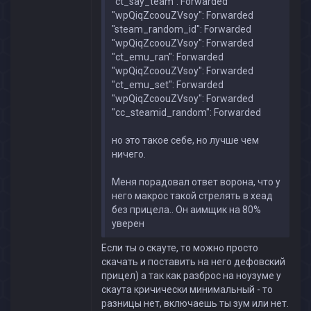
"ct_say_team": Forwarded
"wpQiqZcoouZVsoy": Forwarded
"steam_random_id": Forwarded
"wpQiqZcoouZVsoy": Forwarded
"ct_emu_ran": Forwarded
"wpQiqZcoouZVsoy": Forwarded
"ct_emu_set": Forwarded
"wpQiqZcoouZVsoy": Forwarded
"cc_steamid_random": Forwarded
но это такое себе, но лучше чем
ничего.
Меня порадовал ответ ворона, что у
него макрос такой стрелять в хеад
без прицела.. Он аимщик на 80%
уверен
Если ты о скауте, то можно просто
скачать и поставить на него дефовский
прицел) а так как разброс на ноузуме у
скаута кричически минимальный - то
разницы нет, включаешь ты зум или нет.