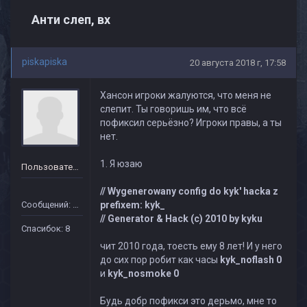
Анти слеп, вх
piskapiska
20 августа 2018 г, 17:58
Хансон игроки жалуются, что меня не
слепит. Ты говоришь им, что всё
пофиксил серьёзно? Игроки правы, а ты
нет.
1. Я юзаю
Пользователь
// Wygenerowany config do kyk' hacka z
Сообщений: 40
prefixem: kyk_
// Generator & Hack (c) 2010 by kyku
Спасибок: 8
чит 2010 года, тоесть ему 8 лет! И у него
до сих пор робит как часы
kyk_noflash 0
и
kyk_nosmoke 0
Будь добр пофикси это дерьмо, мне то