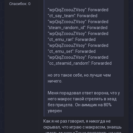
Спасибок: 0
"wpQiqZcoouZVsoy": Forwarded
"ct_say_team": Forwarded
"wpQiqZcoouZVsoy": Forwarded
"steam_random_id": Forwarded
"wpQiqZcoouZVsoy": Forwarded
"ct_emu_ran": Forwarded
"wpQiqZcoouZVsoy": Forwarded
"ct_emu_set": Forwarded
"wpQiqZcoouZVsoy": Forwarded
"cc_steamid_random": Forwarded
но это такое себе, но лучше чем
ничего.
Меня порадовал ответ ворона, что у
него макрос такой стрелять в хеад
без прицела.. Он аимщик на 80%
уверен
Как я не раз говорил, я никогда не
скрывал, что играю с макрасом, знаешь