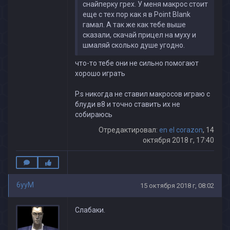
снайперку грех. У меня макрос стоит
еще с тех пор как я в Point Blank
гамал. А так же как тебе выше
сказали, скачай прицел на муху и
шмаляй сколько душе угодно.
что-то тебе они не сильно помогают
хорошо играть
P.s никогда не ставил макросов играю с
блуди в8 и точно ставить их не
собираюсь
Отредактировал:
en el corazon
, 14
октября 2018 г, 17:40
6yyM
15 октября 2018 г, 08:02
Слабаки.