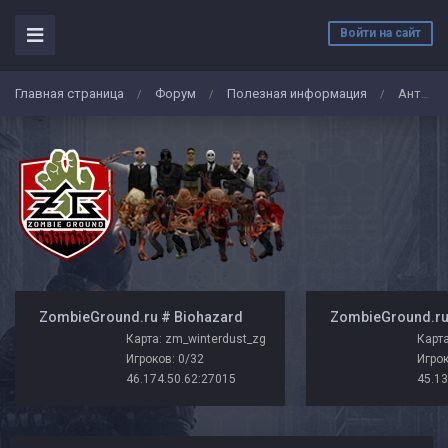
Войти на сайт
Главная страница
Форум
Полезная информация
Анти слеп, вх
/
/
/
️ ZombieGround.ru # Biohazard
Карта: zm_winterdust_zg
Карта
Игроков: 0/32
Игрок
46.174.50.62:27015
45.13