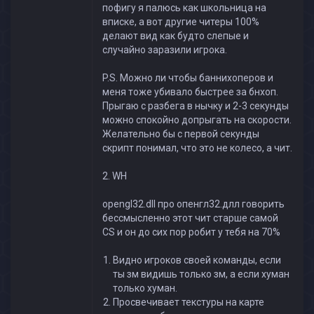
пофигу я палюсь как школьница на
вписке, а вот другие читеры 100%
делают вид как будто слепые и
случайно заразили игрока.
P.S. Можно ли чтобы баннихоперов и
меня тоже убивало быстрее за бнхоп.
Прыгаю с разбега в нычку и 2-3 секунды
можно спокойно допрыгать на скорости.
Желательно бы с первой секунды
скрипт понимал, что это не колесо, а чит.
2. WH
opengl32.dll про опенгл32.длл говорить
бессмысленно этот чит старше самой
CS и он до сих пор робит у тебя на 70%
Видно игроков своей команды, если
ты зм видишь только зм, а если хуман
только хуман.
Просвечивает текстуры на карте