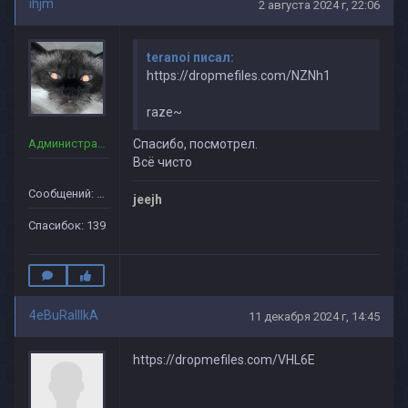
ihjm
2 августа 2024 г, 22:06
teranoi писал:
https://dropmefiles.com/NZNh1
raze~
Администраторы
Спасибо, посмотрел.
Всё чисто
Сообщений: 36
jeejh
Спасибок: 139
4eBuRaIIIkA
11 декабря 2024 г, 14:45
https://dropmefiles.com/VHL6E