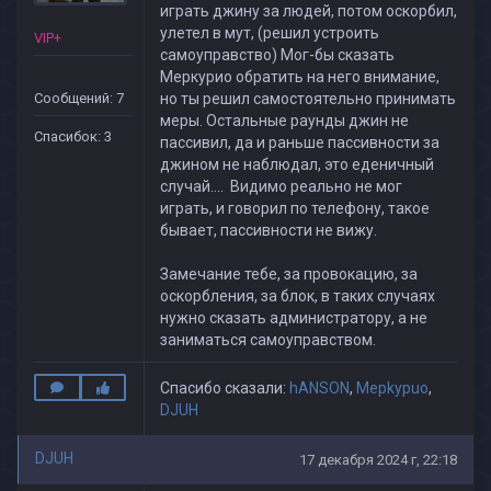
играть джину за людей, потом оскорбил,
улетел в мут, (решил устроить
VIP+
самоуправство) Мог-бы сказать
Меркурио обратить на него внимание,
Сообщений: 7
но ты решил самостоятельно принимать
меры. Остальные раунды джин не
Спасибок: 3
пассивил, да и раньше пассивности за
джином не наблюдал, это еденичный
случай.... Видимо реально не мог
играть, и говорил по телефону, такое
бывает, пассивности не вижу.
Замечание тебе, за провокацию, за
оскорбления, за блок, в таких случаях
нужно сказать администратору, а не
заниматься самоуправством.
Спасибо сказали:
hANSON
,
Mepkypuo
,
DJUH
DJUH
17 декабря 2024 г, 22:18