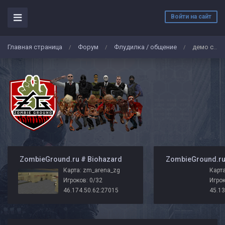
Войти на сайт
Главная страница
Форум
Флудилка / общение
демо словаеду
/
/
/
️ ZombieGround.ru # Biohazard
Карта: zm_arena_zg
Карта
Игроков: 0/32
Игрок
46.174.50.62:27015
45.13