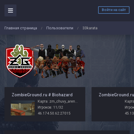
Войти на сайт
Главная страница
Пользователи
33karata
/
/
️ ZombieGround.ru # Biohazard
Карта: zm_chuvy_arena_r_zg
Карта
Игроков: 11/32
Игрок
46.174.50.62:27015
45.13