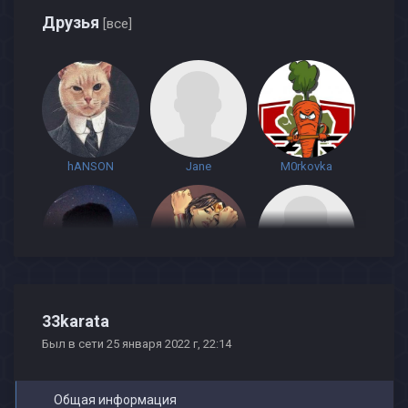
Друзья
[все]
hANSON
Jane
M0rkovka
Camry
ЧУДО_ЖЕНЩИНА
NeaD
33karata
Был в сети 25 января 2022 г, 22:14
Общая информация