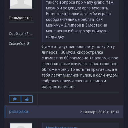
такого вопроса про мапу grand .там
можно и подсадки организовать.
Естественно если за зомби играют
Пользователь
сообразительные ребята. Как
минимум 2 липера в 3 местах на
мапе легко и быстро организуют
Сообщений: 40
подсадку.
Спасибок: 8
Даже от двух липеров нету толку. Хп у
липеров 130 муха, скорострелка
снимает по 60 примерно + напалм, а про
грены которые снимают гарантировано
60 тоже молчу То есть ты прыгаешь, а в
тебя летят миллион пулек, а если чудом
забрался получи слепыш в лицо и
растрел на месте.
piskapiska
21 января 2019 г, 16:13