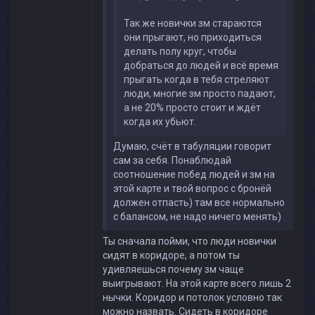
Так же новички зм стараются
они прыгают, но приходиться
делать полу круг, чтобы
добраться до людей и всё время
прыгать когда в тебя стреляют
люди, многие зм просто падают,
а не 20% просто стоит и ждёт
когда их убьют.
Думаю, счёт в табуляции говорит
сам за себя. Понаблюдай
соотношение побед людей и зм на
этой карте и твой вопрос с бронёй
должен отпасть) там все нормально
с балансом, не надо ничего менять)
Ты сначала пойми, что люди новички
сидят в коридоре, а потом ты
удивляешься почему зм чаще
выигрывают. На этой карте всего лишь 2
нычки. Коридор и потолок условно так
можно назвать. Сидеть в коридоре