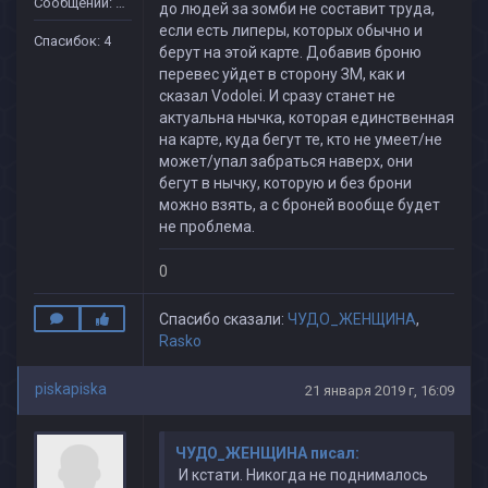
Сообщений: 10
до людей за зомби не составит труда,
если есть липеры, которых обычно и
Спасибок: 4
берут на этой карте. Добавив броню
перевес уйдет в сторону ЗМ, как и
сказал Vodolei. И сразу станет не
актуальна нычка, которая единственная
на карте, куда бегут те, кто не умеет/не
может/упал забраться наверх, они
бегут в нычку, которую и без брони
можно взять, а с броней вообще будет
не проблема.
0
Спасибо сказали:
ЧУДО_ЖЕНЩИНА
,
Rasko
piskapiska
21 января 2019 г, 16:09
ЧУДО_ЖЕНЩИНА писал:
И кстати. Никогда не поднималось