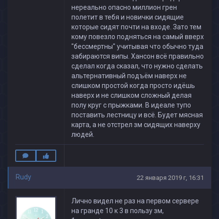
нереально опасно миллион грен
полетит в тебя и новички сидящие
которые сидят почти на входе. Зато тем
кому повезло подняться на самый вверх
"бессмертны" учитывая что обычно туда
забираются випы. Хансон всё правильно
сделал когда сказал, что нужно сделать
альтернативный подъём наверх не
слишком простой когда просто идёшь
наверх и не слишком сложный делая
полу круг с прыжками. В идеале тупо
поставить лестницу и всё. Будет мясная
карта, а не отстрел зм сидящих наверху
людей.
Rudy
22 января 2019 г, 16:31
Лично видел не раз на первом сервере
на гранде 10 к 3 в пользу зм,