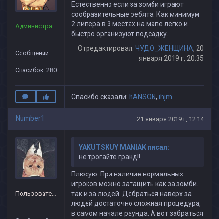
Естественно если за зомби играют
сообразительные ребята. Как минимум
2 липера в 3 местах на мапе легко и
Администраторы
быстро организуют подсадку.
Отредактировал:
ЧУДО_ЖЕНЩИНА
, 20
Сообщений: 90
января 2019 г, 20:35
Спасибок: 280
Спасибо сказали:
hАNSON
,
ihjm
Number1
21 января 2019 г, 12:14
YAKUTSKUY MANIAK писал:
не трогайте гранд!!
Плюсую. При наличие нормальных
игроков можно затащить как за зомби,
Пользователь
так и за людей. Добраться наверх за
людей достаточно сложная процедура,
в самом начале раунда. А вот забраться