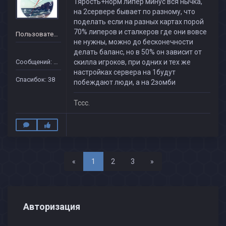
1ярость+норм липер минус вся нычка,
на 2сервере бывает по разному, что
поделать если на разных картах порой
70% липеров и сталкеров где они вовсе
Пользователь
не нужны, можно до бесконечности
делать баланс, но в 50% он зависит от
Сообщений: 84
скилла игроков, при одних и тех же
настройках сервера на 1будут
Спасибок: 38
побеждают люди, а на 2зомби
Тссс.
Назад
Вперед
«
1
2
3
»
Авторизация