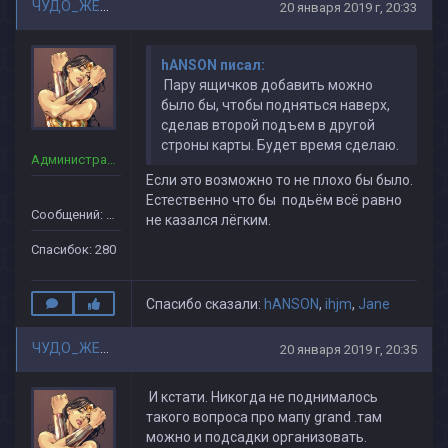
ЧУДО_ЖЕНЩИНА
20 января 2019 г, 20:33
hANSON писал:
Пару ящичков добавить можно
было бы, чтобы подняться наверх,
сделав второй подъем в другой
строны карты. Будет время сделаю.
Администраторы
Если это возможно то не плохо бы было.
Естественно что бы подьём всё равно
Сообщений: 90
не казался лёгким.
Спасибок: 280
Спасибо сказали:
hАNSON
,
ihjm
,
Jane
ЧУДО_ЖЕНЩИНА
20 января 2019 г, 20:35
И кстати. Никогда не поднималось
такого вопроса про мапу grand .там
можно и подсадки организовать.