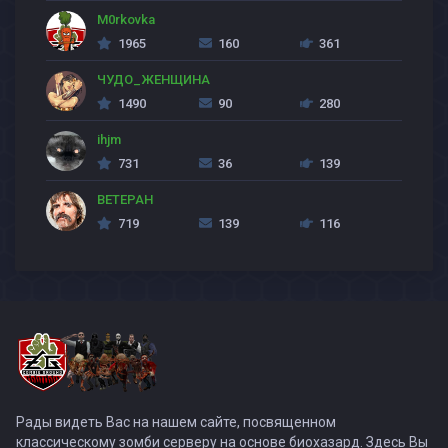
M0rkovka
1965
160
361
ЧУДО_ЖЕНЩИНА
1490
90
280
ihjm
731
36
139
BETEPAH
719
139
116
Рады видеть Вас на нашем сайте, посвященном
классическому зомби серверу на основе биохазард. Здесь Вы