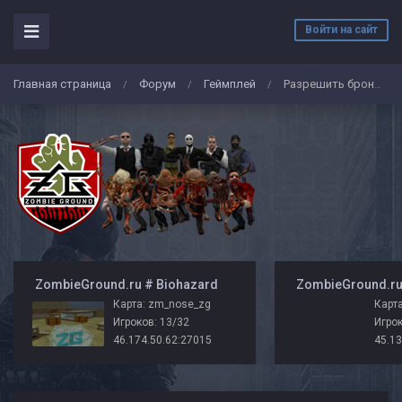
Войти на сайт
Главная страница
Форум
Геймплей
Разрешить броню на карте grand
/
/
/
️ ZombieGround.ru # Biohazard
Карта: zm_nose_zg
Карта
Игроков: 13/32
Игрок
46.174.50.62:27015
45.13