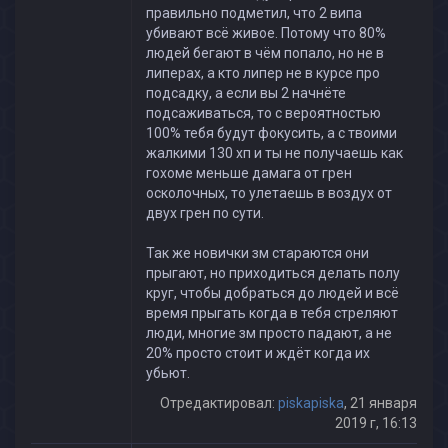
правильно подметил, что 2 випа
убивают всё живое. Потому что 80%
людей бегают в чём попало, но не в
липерах, а кто липер не в курсе про
подсадку, а если вы 2 начнёте
подсаживаться, то с вероятностью
100% тебя будут фокусить, а с твоими
жалкими 130 хп и ты не получаешь как
гохоме меньше дамага от грен
осколочных, то улетаешь в воздух от
двух грен по сути.
Так же новички зм стараются они
прыгают, но приходиться делать полу
круг, чтобы добраться до людей и всё
время прыгать когда в тебя стреляют
люди, многие зм просто падают, а не
20% просто стоит и ждёт когда их
убьют.
Отредактировал:
piskapiska
, 21 января
2019 г, 16:13