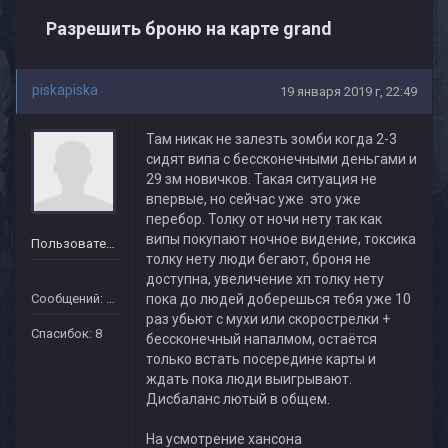
Разрешить броню на карте grand
piskapiska
19 января 2019 г, 22:49
Там никак не залезть зомби когда 2-3
сидят випа с бессконечными деньгами и
29 зм новичков. Такая ситуация не
впервые, но сейчас уже это уже
перебор. Толку от ночи нету так как
випы покупают ночное видение, токсика
Пользователь
толку нету люди бегают, броня не
доступна, увеличение хп толку нету
Сообщений: 40
пока до людей доберешься тебя уже 10
раз убьют с мухи или скорострелки +
Спасибок: 8
бессконечный напалмом, остаётся
только встать посередине карты и
ждать пока люди выигрывают.
Дисбаланс лютый в общем.
На усмотрение хансона