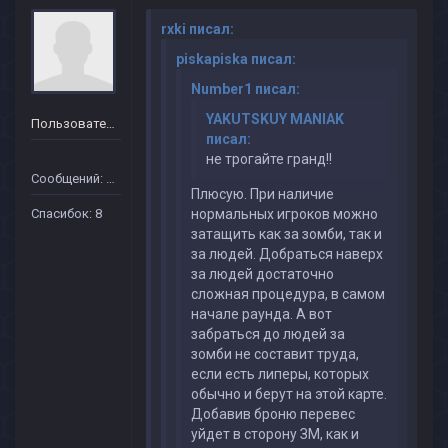
rxki писал:
piskapiska писал:
Number1 писал:
YAKUTSKUY MANIAK
Пользователь
писал:
не трогайте гранд!!
Сообщений: 40
Плюсую. При наличие
Спасибок: 8
нормальных игроков можно
затащить как за зомби, так и
за людей. Добраться наверх
за людей достаточно
сложная процедура, в самом
начале раунда. А вот
забраться до людей за
зомби не составит труда,
если есть липеры, которых
обычно и берут на этой карте.
Добавив броню перевес
уйдет в сторону ЗМ, как и