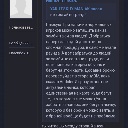
Number1 писал:
YAKUTSKUY MANIAK писал:
не трогайте гранд!!
Плюсую. При наличие нормальных
Пользователь
игроков можно затащить как за
зомби, так и за людей. Добраться
наверх за людей достаточно
Сообщений: 40
сложная процедура, в самом начале
Спасибок: 8
раунда. А вот забраться до людей
за зомби не составит труда, если
есть липеры, которых обычно и
берут на этой карте. Добавив броню
перевес уйдет в сторону ЗМ, как и
сказал Vodolei. И сразу станет не
актуальна нычка, которая
единственная на карте, куда бегут
те, кто не умеет/не может/упал
забраться наверх, они бегут в нычку,
которую и без брони можно взять, а
с броней вообще будет не проблема.
ты читаешь между строк. Хансон