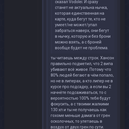
сказал Vodolei. И сразу
станет не актуальна нычка,
которая единственная на
карте, куда бегут те, кто не
умеет/не может/упал
забраться наверх, они бегут
в нычку, которую и без брони
можно взять, а с броней
вообще будет не проблема.
ты читаешь между строк. Хансон
правильно подметил, что 2 випа
убивают всё живое. Потому что
80% людей бегают в чём попало,
но не в липерах, а кто липер не в
курсе про подсадку, а если вы 2
начнёте подсаживаться, то с
вероятностью 100% тебя будут
фокусить, а с твоими жалкими
130 хп и ты не получаешь как
гохоме меньше дамага от грен
осколочных, то улетаешь в
воздух от двух грен по сути.