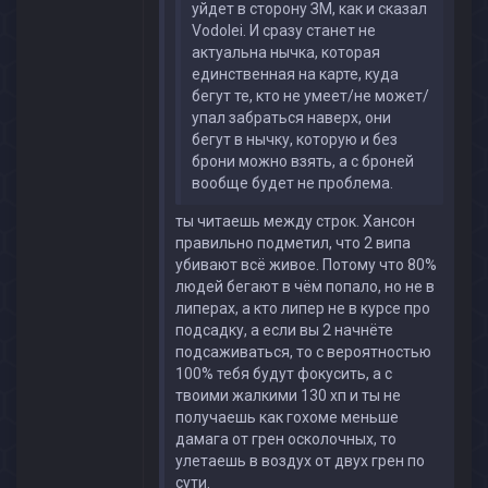
уйдет в сторону ЗМ, как и сказал
Vodolei. И сразу станет не
актуальна нычка, которая
единственная на карте, куда
бегут те, кто не умеет/не может/
упал забраться наверх, они
бегут в нычку, которую и без
брони можно взять, а с броней
вообще будет не проблема.
ты читаешь между строк. Хансон
правильно подметил, что 2 випа
убивают всё живое. Потому что 80%
людей бегают в чём попало, но не в
липерах, а кто липер не в курсе про
подсадку, а если вы 2 начнёте
подсаживаться, то с вероятностью
100% тебя будут фокусить, а с
твоими жалкими 130 хп и ты не
получаешь как гохоме меньше
дамага от грен осколочных, то
улетаешь в воздух от двух грен по
сути.