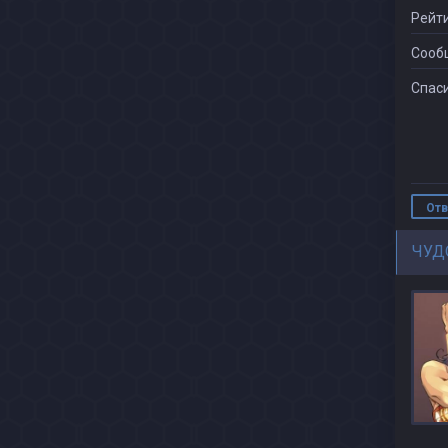
Рейти
Сооб
Спаси
Отв
ЧУД