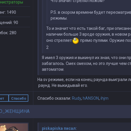
Что значит стрелял ножом?
нистраторы
нг: 1490
P.S. в скором времени будет пересматр
режимы.
щений: 90
То и значит что есть такой баг, при описанн
бок: 280
наличии больше 3 вроде оружия, в новом 
оно стреляет
прямо пулями. Оружие пох
2
Я имел 3 оружия и выкинул их зная, что они п
забагалось. Смех смехом, но это лучше чем с
автоматом.
На sv режиме, если на конец раунда выиграли 
раунд. Не выкидывай его.
Спасибо сказали:
Rudy
,
hАNSON
,
ihjm
ет
Спасибо
О_ЖЕНЩИНА
piskapiska писал: