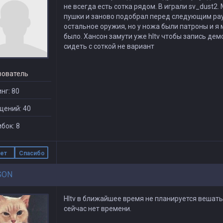
не всегда есть сотка рядом. В играли sv_dust2.
пушки и заново подобрал перед следующим рау
остальное оружия, но у ножа были патроны и я м
было. Хансон замути уже hltv чтобы запись демо
сидеть с соткой не вариант
зователь
нг: 80
щений: 40
бок: 8
ет
Спасибо
SON
Hltv в ближайшее время не планируется вешать
сейчас нет времени.