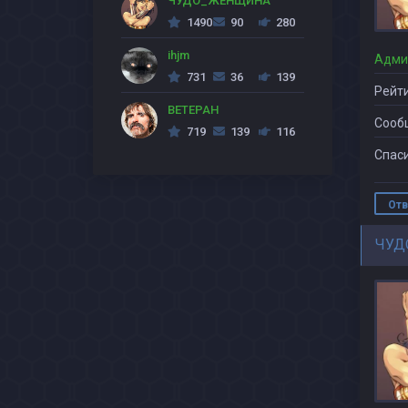
ЧУДО_ЖЕНЩИНА
1490
90
280
ihjm
Адми
731
36
139
Рейти
BETEPAH
Сооб
719
139
116
Спаси
Отв
ЧУД