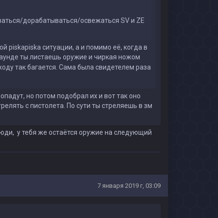
иваться/дорабатываться/освежаться SV и ZE
ой piskapiska ситуации, а и помимо её, когда в
раунде ты листаешь оружие и чиркая ножом
оду так багается. Сама была свидетелем раза
ропадут, но потом подобрал их и вот так оно
трелять с пистолета. По сути ты стреляешь в зм
люди, у тебя же остаётся оружие на следующий
7 января 2019 г, 03:09