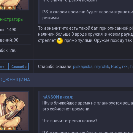
Что значит стрелял ножом?
P.S. в скором времени будет пересматриват
режимы.
нистраторы
То и значит что есть такой баг, при описанной pi
нг: 1490
наличии больше 3 вроде оружия, в новом раун
щений: 90
стреляет
прямо пулями. Оружие походу так 
бок: 280
Спасибо сказали:
piskapiska
,
myrchik
,
Rudy
,
rxki
,
h
ет
Спасибо
О_ЖЕНЩИНА
hANSON писал:
Hltv в ближайшее время не планируется веша
это сейчас нет времени.
Что значит стрелял ножом?
P.S. в скором времени будет пересматриват