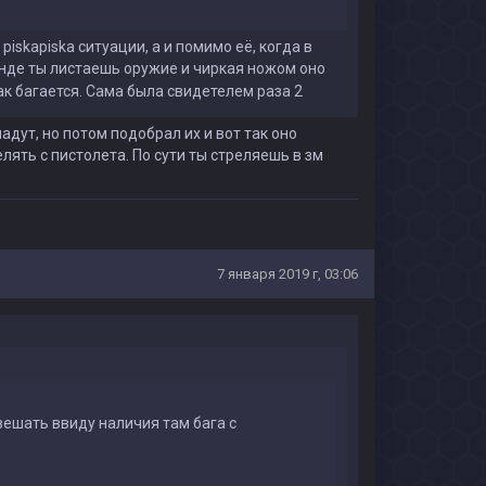
 piskapiska ситуации, а и помимо её, когда в
унде ты листаешь оружие и чиркая ножом оно
к багается. Сама была свидетелем раза 2
падут, но потом подобрал их и вот так оно
лять с пистолета. По сути ты стреляешь в зм
7 января 2019 г, 03:06
вешать ввиду наличия там бага с