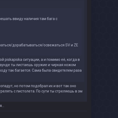
вешать ввиду наличия там бага с
иваться/дорабатываться/освежаться SV и ZE
ой piskapiska ситуации, а и помимо её, когда в
раунде ты листаешь оружие и чиркая ножом
оду так багается. Сама была свидетелем раза
ропадут, но потом подобрал их и вот так оно
трелять с пистолета. По сути ты стреляешь в зм
...