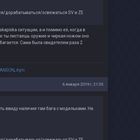
ься/дорабатываться/освежаться SV и ZE
skapiska ситуации, а и помимо её, когда в
де ты листаешь оружие и чиркая ножом оно
багается. Сама была свидетелем раза 2
АNSON
,
ihjm
6 января 2019 г, 21:35
ть ввиду наличия там бага с модельками. На
ься/дорабатываться/освежаться SV и ZE