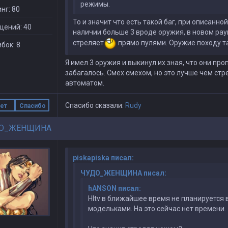
режимы.
нг: 80
То и значит что есть такой баг, при описанной
щений: 40
наличии больше 3 вроде оружия, в новом ра
стреляет
прямо пулями. Оружие походу та
бок: 8
Я имел 3 оружия и выкинул их зная, что они про
забагалось. Смех смехом, но это лучше чем стре
автоматом.
Спасибо сказали:
Rudy
ет
Спасибо
О_ЖЕНЩИНА
piskapiska писал:
ЧУДО_ЖЕНЩИНА писал:
hANSON писал:
Hltv в ближайшее время не планируется 
модельками. На это сейчас нет времени.