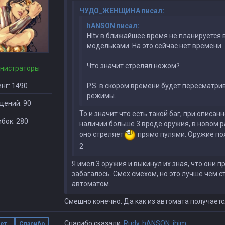
ЧУДО_ЖЕНЩИНА писал:
hANSON писал:
Hltv в ближайшее время не планируется 
модельками. На это сейчас нет времени.
Что значит стрелял ножом?
нистраторы
нг: 1490
P.S. в скором времени будет пересматр
режимы.
щений: 90
То и значит что есть такой баг, при описанн
бок: 280
наличии больше 3 вроде оружия, в новом 
оно стреляет
прямо пулями. Оружие пох
2
Я имел 3 оружия и выкинул их зная, что они п
забагалось. Смех смехом, но это лучше чем с
автоматом.
Смешно конечно. Да как из автомата получается
Спасибо сказали:
Rudy
,
hАNSON
,
ihjm
ет
Спасибо