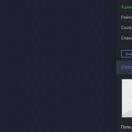
Адми
Рейти
Сооб
Спаси
Отв
pisk
Поль