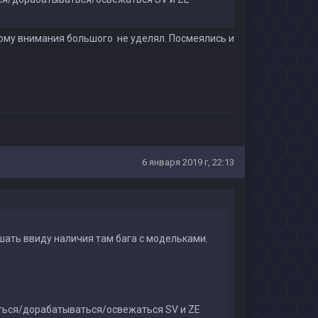
 этому внимания большого не уделял. Посмеялись и
6 января 2019 г, 22:13
шать ввиду наличия там бага с модельками.
аться/дорабатываться/освежаться SV и ZE