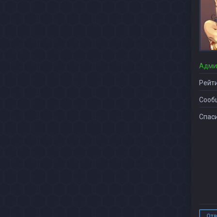
Адми
Рейти
Сооб
Спаси
Отв