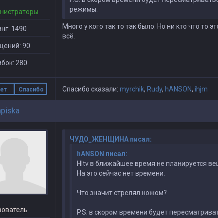
режимы.
нистраторы
Много у кого так то так было. Но ни кто что то
нг: 1490
всё.
щений: 90
бок: 280
Спасибо сказали:
myrchik
,
Rudy
,
hАNSON
,
ihjm
ет
Спасибо
apiska
ЧУДО_ЖЕНЩИНА писал:
hANSON писал:
Hltv в ближайшее время не планируется ве
На это сейчас нет времени.
Что значит стрелял ножом?
зователь
P.S. в скором времени будет пересматрив