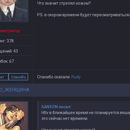
Что значит стрелял ножом?
P.S. в скором времени будет пересматриватьс
нистратор
нг: 378
щений: 43
бок: 67
Спасибо сказали:
Rudy
ет
Спасибо
О_ЖЕНЩИНА
hANSON писал:
Hltv в ближайшее время не планируется веша
это сейчас нет времени.