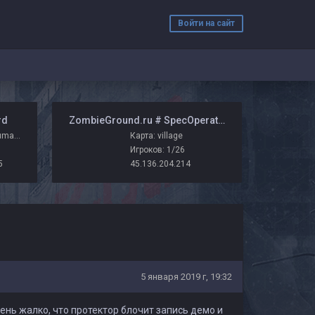
Войти на сайт
rd
️ ZombieGround.ru # SpecOperations
Карта: zm_base_humans_fix_zg
Карта: village
Игроков: 1/26
5
45.136.204.214
5 января 2019 г, 19:32
ень жалко, что протектор блочит запись демо и