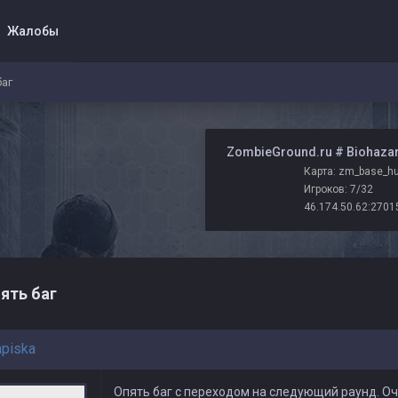
Жалобы
баг
️ ZombieGround.ru # Biohaza
Игроков: 7/32
46.174.50.62:2701
ять баг
apiska
Опять баг с переходом на следующий раунд. Оч