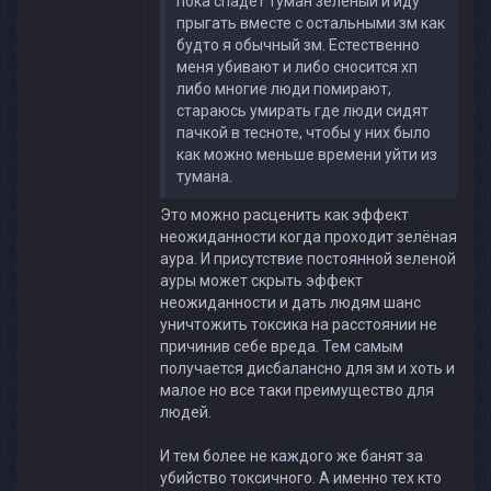
пока спадёт туман зеленый и иду
прыгать вместе с остальными зм как
будто я обычный зм. Естественно
меня убивают и либо сносится хп
либо многие люди помирают,
стараюсь умирать где люди сидят
пачкой в тесноте, чтобы у них было
как можно меньше времени уйти из
тумана.
Это можно расценить как эффект
неожиданности когда проходит зелёная
аура. И присутствие постоянной зеленой
ауры может скрыть эффект
неожиданности и дать людям шанс
уничтожить токсика на расстоянии не
причинив себе вреда. Тем самым
получается дисбалансно для зм и хоть и
малое но все таки преимущество для
людей.
И тем более не каждого же банят за
убийство токсичного. А именно тех кто