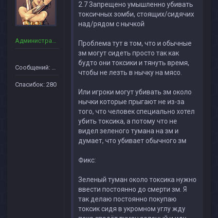
2.7 Запрещено умышленно убивать
токсичных зомби, стоящих/сидячих
над/рядом с нычкой
Администраторы
Проблема тут в том, что и обычные
зм могут сидеть просто так как
будто они токсики и тянуть время,
Сообщений: 90
чтобы не лезть в нычку на мясо.
Спасибок: 280
Или игроки могут убивать зм около
нычки которые прыгают не из-за
того, что человек специально хотел
убить токсика, а потому что не
видел зеленого тумана на зм и
думает, что убивает обычного зм
Фикс:
Зеленый туман около токсика нужно
ввести постоянно до смерти зм. Я
так делаю постоянно покупаю
токсик сидя в укромном углу жду