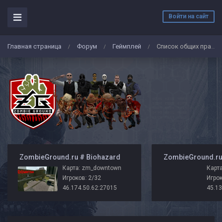
Войти на сайт
Главная страница
Форум
Геймплей
Список общих правил сервера ZombieGround.ru
/
/
/
️ ZombieGround.ru # Biohazard
Карта: zm_downtown
Карта
Игроков: 2/32
Игрок
46.174.50.62:27015
45.13