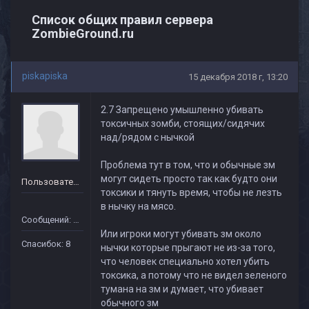
Список общих правил сервера
ZombieGround.ru
piskapiska
15 декабря 2018 г, 13:20
2.7 Запрещено умышленно убивать
токсичных зомби, стоящих/сидячих
над/рядом с нычкой
Проблема тут в том, что и обычные зм
могут сидеть просто так как будто они
Пользователь
токсики и тянуть время, чтобы не лезть
в нычку на мясо.
Сообщений: 40
Или игроки могут убивать зм около
Спасибок: 8
нычки которые прыгают не из-за того,
что человек специально хотел убить
токсика, а потому что не видел зеленого
тумана на зм и думает, что убивает
обычного зм