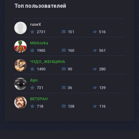
Топ пользователей
ruseX
2731
151
516
M0rkovka
1965
160
361
ЧУДО_ЖЕНЩИНА
1490
90
280
ihjm
731
36
139
BETEPAH
718
138
116