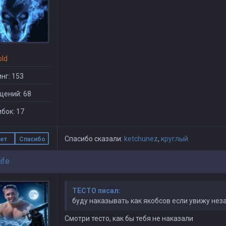
old
нг: 153
щений: 68
бок: 17
Спасибо сказали:
ketchunez
,
круглый
ет
Спасибо
ife
TECTO писал:
буду наказывать как якобсов если увижу нез
Смотри тесто, как бы тебя не наказали