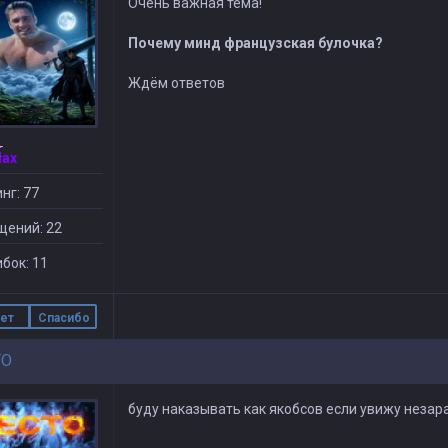
Очень важная тема!
Почему минд французская булочка?
Ждём ответов
Max
нг: 77
щений: 22
бок: 11
ет
Спасибо
TO
буду наказывать как якобсов если увижу незар