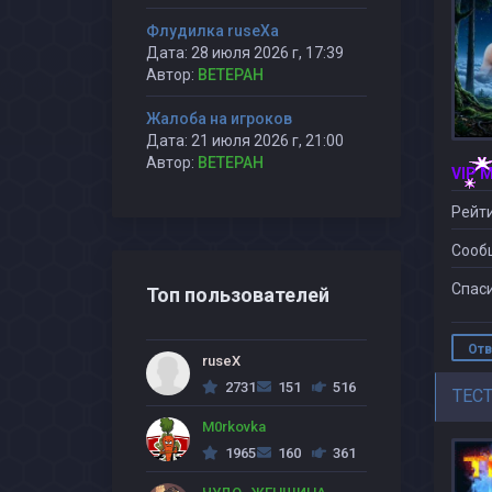
Флудилка ruseXа
Дата: 28 июля 2026 г, 17:39
Автор:
BETEPAH
Жалоба на игроков
Дата: 21 июля 2026 г, 21:00
Автор:
BETEPAH
VIP 
Рейти
Сооб
Спаси
Топ пользователей
Отв
ruseX
2731
151
516
TEC
M0rkovka
1965
160
361