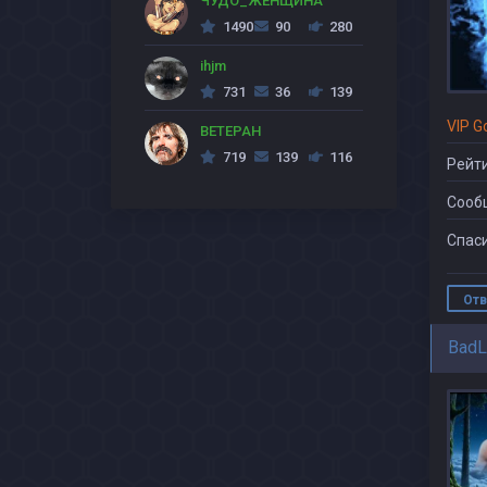
ЧУДО_ЖЕНЩИНА
1490
90
280
ihjm
731
36
139
VIP G
BETEPAH
719
139
116
Рейти
Сооб
Спаси
Отв
BadL