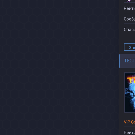
Рейти
Сооб
Спаси
Отв
TEC
VIP G
Рейти