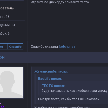
Играйте по дискорду сливайте тесто
зователь
нг: 43
щений: 13
бок: 6
Спасибо сказали:
ketchunez
ет
Спасибо
ToN
Жумайсынба писал:
BadLife писал:
TECTO писал:
буду наказывать как якобсов если увижу
Смотри тесто, как бы тебя не наказали
Max
Играйте по дискорду сливайте тесто