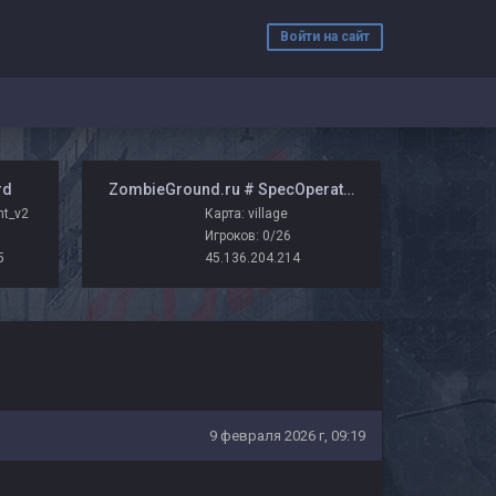
Войти на сайт
rd
️ ZombieGround.ru # SpecOperations
ht_v2
Карта: village
Игроков: 0/26
5
45.136.204.214
9 февраля 2026 г, 09:19