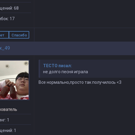
щений: 68
бок: 17
ет
Спасибо
ax_49
TECTO писал:
не долго песня играла
Все нормально,просто так получилось <3
зователь
нг: 1
щений: 1