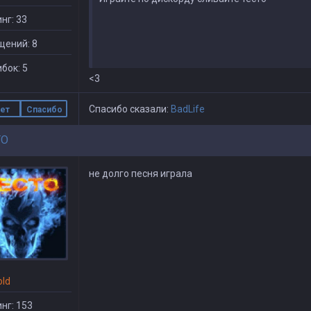
нг: 33
щений: 8
бок: 5
<3
Спасибо сказали:
BadLife
ет
Спасибо
TO
не долго песня играла
old
нг: 153