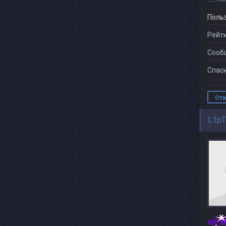
Поль
Рейти
Сооб
Спаси
Отв
L1p
VIP 