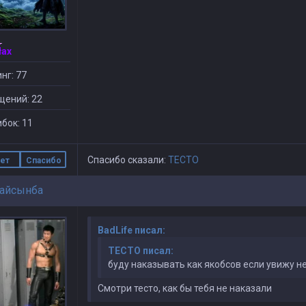
Max
нг: 77
щений: 22
бок: 11
Спасибо сказали:
TECTO
ет
Спасибо
айсынба
BadLife писал:
TECTO писал:
буду наказывать как якобсов если увижу н
Смотри тесто, как бы тебя не наказали