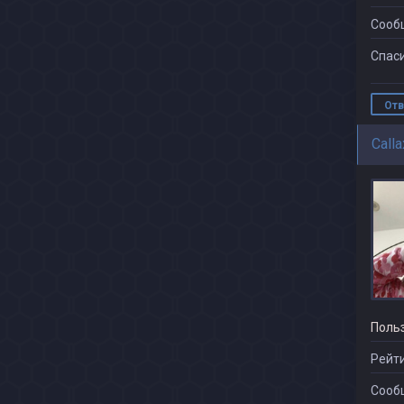
Сооб
Спаси
Отв
Call
Поль
Рейти
Сооб