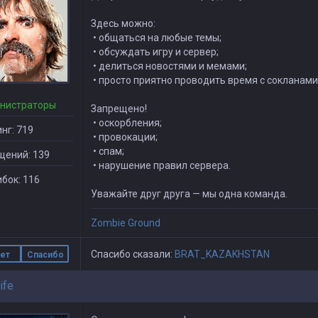
Здесь можно:
• общаться на любые темы;
• обсуждать игру и сервер;
• делиться новостями и мемами;
• просто приятно проводить время с сокланами
нистраторы
Запрещено!
• оскорбления;
нг: 719
• провокации;
• спам;
щений: 139
• нарушение правил сервера.
бок: 116
Уважайте друг друга — мы одна команда.
Zombie Ground
Спасибо сказали:
BRAT_KAZAKHSTAN
ет
Спасибо
ife