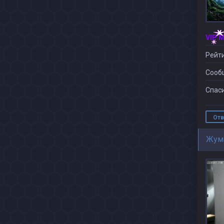
VIP 
Рейти
Сооб
Спаси
Отв
Жум