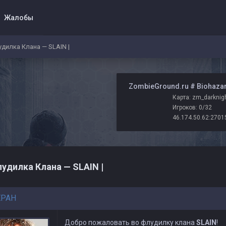
Жалобы
дилка Клана — SLAIN |
️ ZombieGround.ru # Biohaza
Карта: zm_darknig
Игроков: 0/32
46.174.50.62:2701
удилка Клана — SLAIN |
EPAH
Добро пожаловать во флудилку клана
SLAIN
!