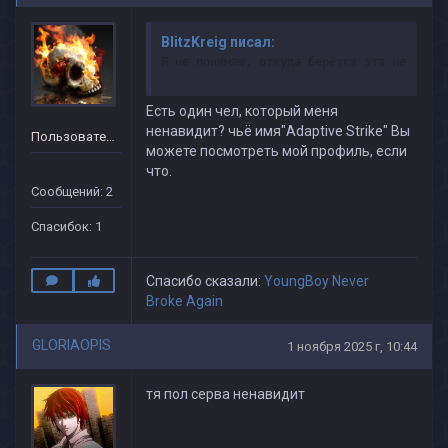
BlitzKreig писал:
Я не понимаю, откуда берётся эта ненавист
Есть один чел, который меня
ненавидит? чьё имя"Adaptive Strike"
Вы
Пользователь
можете посмотреть мой профиль, если
что.
Сообщений: 2
Спасибок: 1
Спасибо сказали:
YoungBoy Never
Broke Again
GLORIAOPIS
1 ноября 2025 г, 10:44
тя пол серва ненавидит