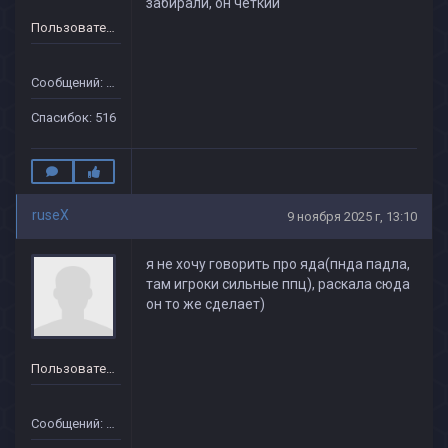
забирали, он четкий
Пользователь
Сообщений: 151
Спасибок: 516
ruseX
9 ноября 2025 г, 13:10
я не хочу говорить про яда(пнда падла,
там игроки сильные ппц), раскала сюда
он то же сделает)
Пользователь
Сообщений: 151