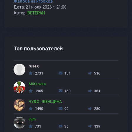
Жалоба на игроков
Дата: 21 июля 2026 г, 21:00
Автор:
BETEPAH
Топ пользователей
ruseX
2731
151
516
M0rkovka
1965
160
361
ЧУДО_ЖЕНЩИНА
1490
90
280
ihjm
731
36
139