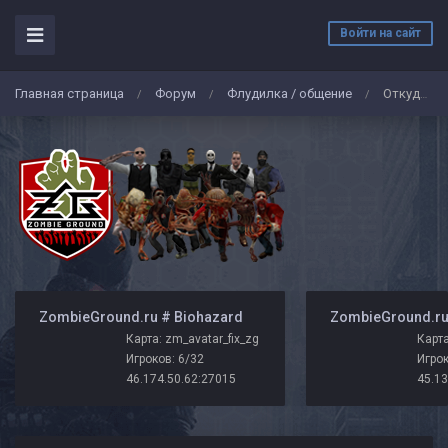
Войти на сайт
Главная страница
Форум
Флудилка / общение
Откуда это взялось? Хейтер?
/
/
/
️ ZombieGround.ru # Biohazard
Карта: zm_avatar_fix_zg
Карта
Игроков: 6/32
Игрок
46.174.50.62:27015
45.13