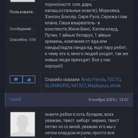
порно(настя оля, дарк,
калаш,остальных знаете), Морковка,
Пользователь
Хэнсон, Боксёр, Сиря-Руся, Сережа глав
клана, Саша взырватель- в
Сообщений: 151
констексте,Женя Винс, Хэппи клауд,
Путин, 1 айкью беларус, 1 айкью
Спасибок: 516
кремень, компания от яда или
панды(падла панда яд, ещё пару ребят,
к чему это я, много людей уходят, так же
новые люди приходят. Все у нас
хорошо!)
Спасибо сказали:
Andy Panda
,
TECTO
,
GLORIAOPIS
,
9d1337
,
Mepkypuo
,
shrek
ruseX
9 ноября 2025 г, 13:07
знаете ребзя я хоть бухарик, всех
уважаю, твист. киборг. киркиз, твист
летан чл со мной, уважаю его мы с
хеппи клаудом играли, просто всё