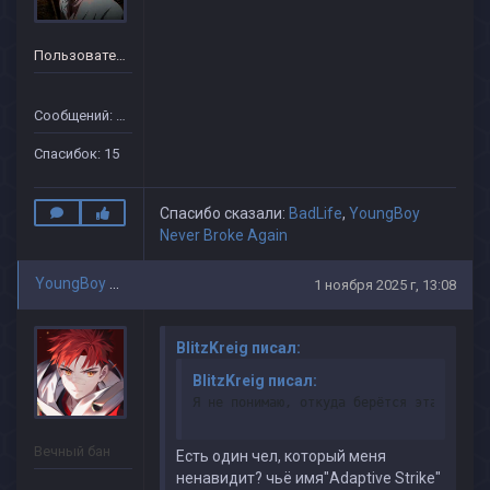
Пользователь
Сообщений: 10
Спасибок: 15
Спасибо сказали:
BadLife
,
YoungBoy
Never Broke Again
YoungBoy Never Broke Again
1 ноября 2025 г, 13:08
BlitzKreig писал:
BlitzKreig писал:
Я не понимаю, откуда берётся эта ненав
Вечный бан
Есть один чел, который меня
ненавидит? чьё имя"Adaptive Strike"