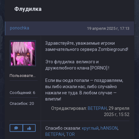
Флудилка
ponochka
19 апреля 2025 г, 17:13
Здравствуйте, уважаемые игроки
замечательного сервера Zombieground!
Это флудилка
великого и
дружелюбного клана [PORNO] !
Пользователь
Если вы сюда попали — поздравляем,
вы либо искали нас, либо случайно
Сообщений: 6
нажали не туда. В любом случае —
влипли!
Спасибок: 20
Отредактировал:
BETEPAH
, 29 апреля
2025 г, 15:52
Спасибо сказали:
круглый
,
hANSON
,
BETEPAH
,
TOR