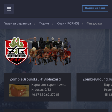
Войти на сайт
Главная страница
Форум
Клан - [PORNO]
Флудилка
/
/
/
️ ZombieGround.ru # Biohazard
Карта: zm_xopom_town_zg_v2
Карта
Игроков: 0/32
Игрок
46.174.50.62:27015
45.13