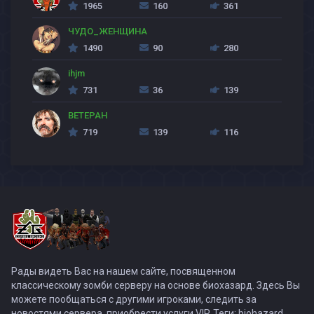
1965
160
361
ЧУДО_ЖЕНЩИНА
1490
90
280
ihjm
731
36
139
BETEPAH
719
139
116
Рады видеть Вас на нашем сайте, посвященном
классическому зомби серверу на основе биохазард. Здесь Вы
можете пообщаться с другими игроками, следить за
новостями сервера, приобрести услуги VIP. Теги: biohazard,