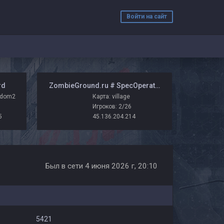
Войти на сайт
rd
️ ZombieGround.ru # SpecOperations
ndom2
Карта: village
Игроков: 2/26
5
45.136.204.214
Был в сети 4 июня 2026 г, 20:10
5421