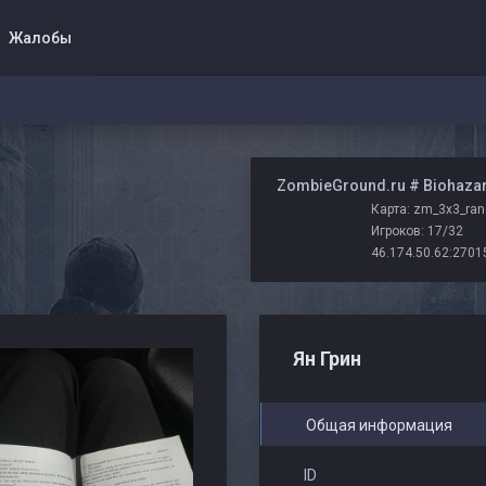
Жалобы
️ ZombieGround.ru # Biohaza
Карта: zm_3x3_ra
Игроков: 17/32
46.174.50.62:2701
Ян Грин
Общая информация
ID