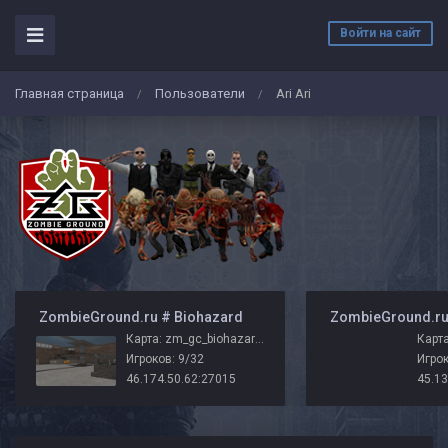
Войти на сайт
Главная страница
Пользователи
Ari Ari
/
/
️ ZombieGround.ru # Biohazard
Карта: zm_gc_biohazard_base
Карта
Игроков: 9/32
Игрок
46.174.50.62:27015
45.13