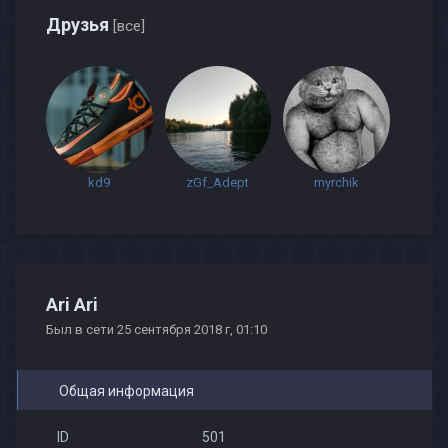
Друзья
[все]
kd9
zGf_Adept
myrchik
Ari Ari
Был в сети 25 сентября 2018 г, 01:10
Общая информация
ID
501