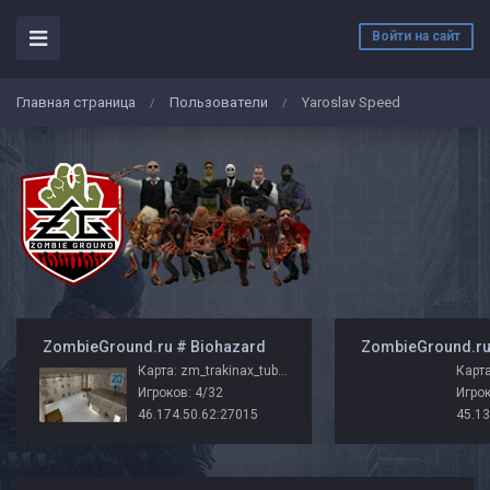
Войти на сайт
Главная страница
Пользователи
Yaroslav Speed
/
/
️ ZombieGround.ru # Biohazard
Карта: zm_trakinax_tubo_zg
Карта
Игроков: 4/32
Игрок
46.174.50.62:27015
45.13