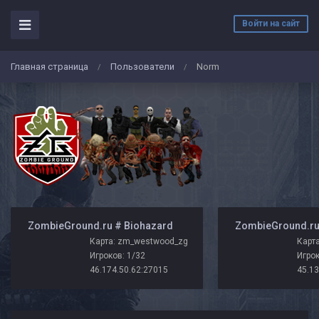
Войти на сайт
Главная страница
Пользователи
Norm
/
/
️ ZombieGround.ru # Biohazard
Карта: zm_westwood_zg
Карта
Игроков: 1/32
Игрок
46.174.50.62:27015
45.13