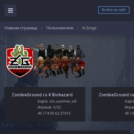
Войти на сайт
Главная страница
Пользователи
R.Zorge
/
/
️ ZombieGround.ru # Biohazard
Карта: zm_summer_villa_zg
Карта
Игроков: 0/32
Игрок
46.174.50.62:27015
45.13