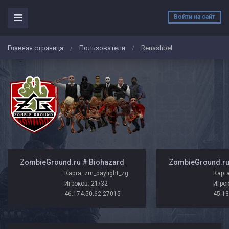
Войти на сайт
Главная страница
Пользователи
Renashbel
/
/
️ ZombieGround.ru # Biohazard
Карта: zm_daylight_zg
Карта
Игроков: 21/32
Игрок
46.174.50.62:27015
45.13