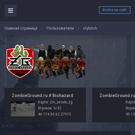
Войти на сайт
Главная страница
Пользователи
crybitch
/
/
️ ZombieGround.ru # Biohazard
Карта: zm_assek_zg
Карта
Игроков: 6/32
Игрок
46.174.50.62:27015
45.13