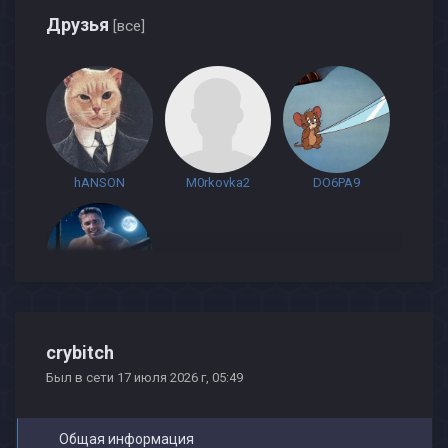
Друзья
[все]
hANSON
M0rkovka2
DO6PA9
BadLife
crybitch
Был в сети 17 июля 2026 г, 05:49
Общая информация