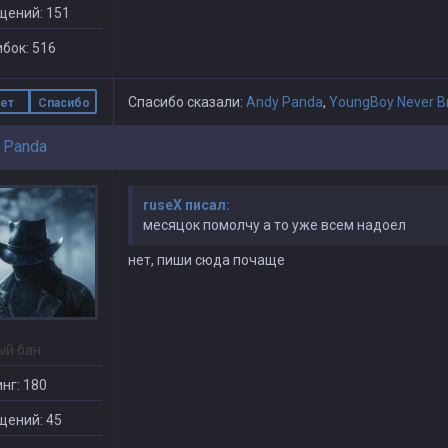
щений: 151
бок: 516
Спасибо сказали:
Andy Panda
,
YoungBoy Never B
ет
Спасибо
 Panda
ruseX писал:
месяцок помолчу а то уже всем надоел
нет, пиши сюда почаще
ый бан
нг: 180
щений: 45