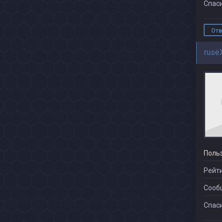
Спаси
Отв
ruse
Поль
Рейти
Сооб
Спаси