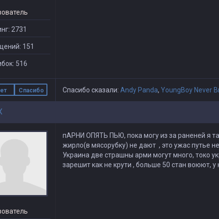
зователь
нг: 2731
щений: 151
бок: 516
Спасибо сказали:
Andy Panda
,
YoungBoy Never B
ет
Спасибо
X
пАРНИ ОПЯТЬ ПЬЮ, пока могу из за раненей я так
жирло(в мясорубку) не дают , это ужас путье не
Украина две страшны арми могут много, токо у
зарешит как не крути , больше 50 стан воюют, у 
зователь