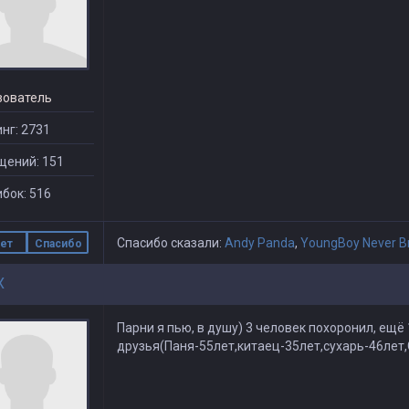
зователь
нг: 2731
щений: 151
бок: 516
Спасибо сказали:
Andy Panda
,
YoungBoy Never B
ет
Спасибо
X
Парни я пью, в душу) 3 человек похоронил, ещё 
друзья(Паня-55лет,китаец-35лет,сухарь-46лет,