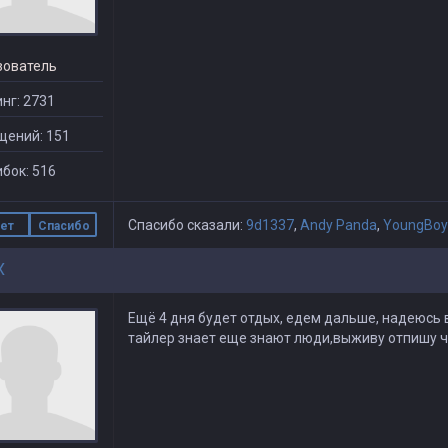
зователь
нг: 2731
щений: 151
бок: 516
Спасибо сказали:
9d1337
,
Andy Panda
,
YoungBoy 
ет
Спасибо
X
Ещё 4 дня будет отдых, едем дальше, надеюсь вы
тайлер знает еще знают люди,выживу отпишу че