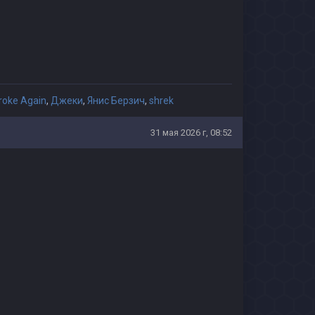
roke Again
,
Джеки
,
Янис Берзич
,
shrek
31 мая 2026 г, 08:52