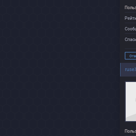
Поль
Рейти
Сооб
Спаси
Отв
ruse
Поль