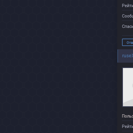
Рейти
Сооб
Спаси
Отв
ruse
Поль
Рейти