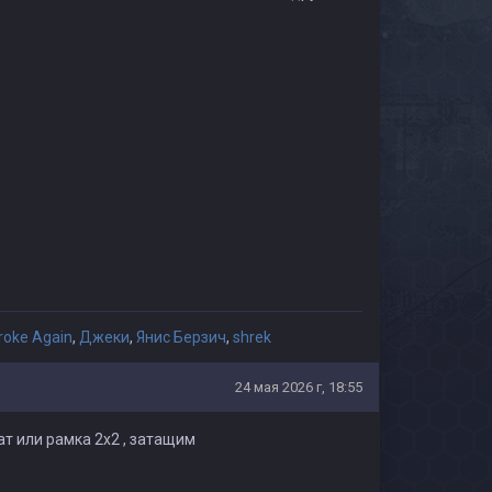
roke Again
,
Джеки
,
Янис Берзич
,
shrek
24 мая 2026 г, 18:55
т или рамка 2х2 , затащим