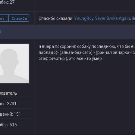
бок: 27
Спасибо сказали:
YoungBoy Never Broke Again
,
Я
ет
Спасибо
X
я вчера похоронил собаку последнюю, что бы е
лабладо)- (эльза-без сего) - (рэйчал овчарка-
стаффтертьр ), это все кто умер
зователь
нг: 2731
щений: 151
бок: 516