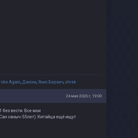
roke Again
,
Джеки
,
Янис Берзич
,
shrek
24 мая 2026 г, 19:00
1 без вести. Все мои
Сан саныч-55лет). Китайца ещё ищут