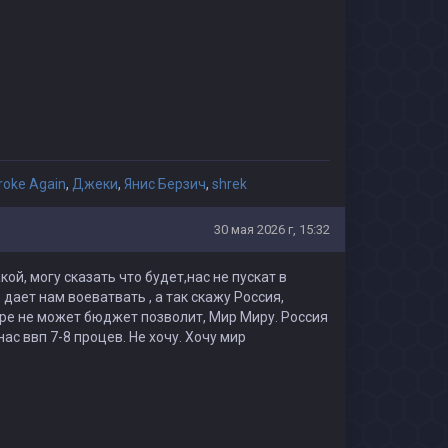
roke Again
,
Джеки
,
Янис Берзич
,
shrek
30 мая 2026 г, 15:32
ой, могу сказать что будет,нас не пускат в
 дает нам воеватвать , а так скажу Россия,
кре не может бюджет позволит, Мир Миру. Россия
нас ввп 7-8 процев. Не хочу. Хочу мир