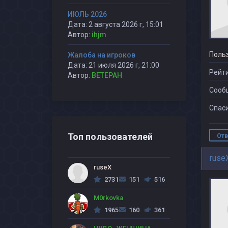
ИЮЛЬ 2026
Дата: 2 августа 2026 г, 15:01
Автор:
ihjm
Поль
Жалоба на игроков
Дата: 21 июля 2026 г, 21:00
Рейти
Автор:
BETEPAH
Сооб
Спаси
Топ пользователей
Отв
ruse
ruseX
2731
151
516
M0rkovka
1965
160
361