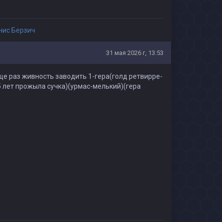
нис Берзич
31 мая 2026 г, 13:53
ще раз живность заводить 1-гера(голд ретвирре-
15 лет прожыла сучка)(урмас-мелький)(гера