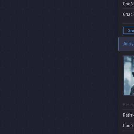
Сооб
Спаси
Отв
Andy
Вечн
Рейти
Сооб