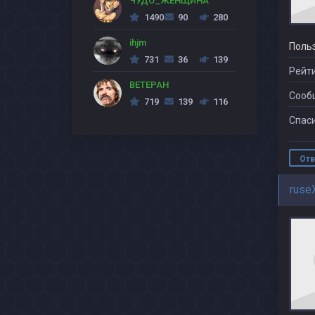
ЧУДО_ЖЕНЩИНА
1490
90
280
ihjm
Поль
731
36
139
Рейти
BETEPAH
Сооб
719
139
116
Спаси
Отв
ruse