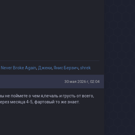
Never Broke Again
,
Джеки
,
Янис Берзич
,
shrek
30 мая 2026 г, 02:04
 не поймете о чем я,печаль и грусть от всего,
рез месяца 4-5, фартовый то же знает.