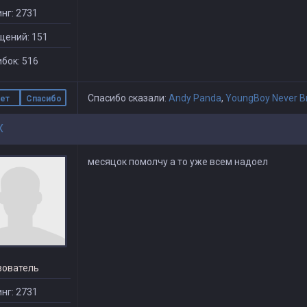
нг: 2731
щений: 151
бок: 516
Спасибо сказали:
Andy Panda
,
YoungBoy Never B
ет
Спасибо
X
месяцок помолчу а то уже всем надоел
зователь
нг: 2731