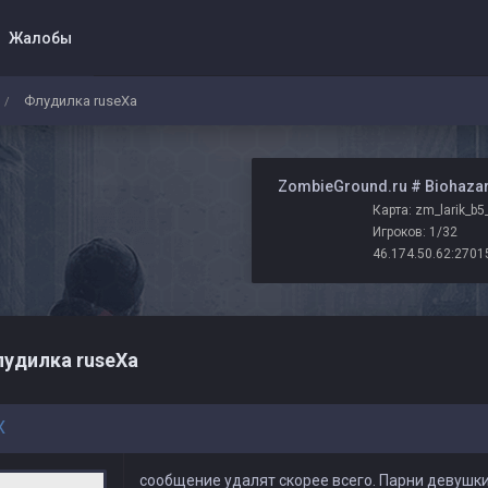
Жалобы
Флудилка ruseXа
/
️ ZombieGround.ru # Biohaza
Карта: zm_larik_b5
Игроков: 1/32
46.174.50.62:2701
удилка ruseXа
X
сообщение удалят скорее всего. Парни девушки