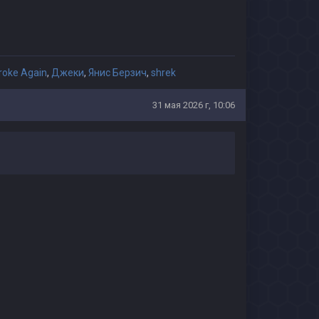
roke Again
,
Джеки
,
Янис Берзич
,
shrek
31 мая 2026 г, 10:06