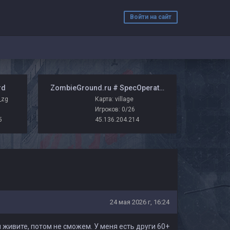
Войти на сайт
rd
️ ZombieGround.ru # SpecOperations
_zg
Карта: village
Игроков: 0/26
5
45.136.204.214
24 мая 2026 г, 16:24
 живите, потом не сможем. У меня есть други 60+