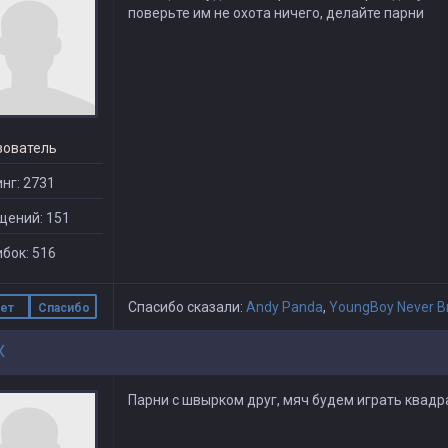
поверьте им не охота ничего, делайте парни
зователь
нг: 2731
щений: 151
бок: 516
Спасибо сказали:
Andy Panda
,
YoungBoy Never B
ет
Спасибо
X
Парни с швырком друг, мяч будем играть квадра