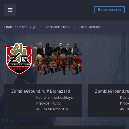
Войти на сайт
Главная страница
Пользователи
Пельмешка
/
/
️ ZombieGround.ru # Biohazard
Карта: zm_schooldays_zg
Карта
Игроков: 10/32
Игрок
46.174.50.62:27015
45.13