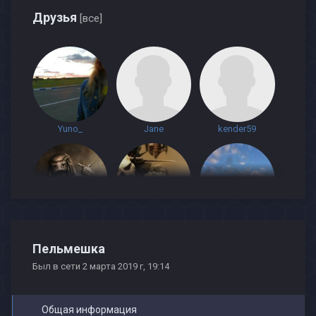
Друзья
[все]
Yuno_
Jane
kender59
СЕРЕГА 161
Макс Вульф
Елизавета Веденеева
Пельмешка
Был в сети 2 марта 2019 г, 19:14
Общая информация