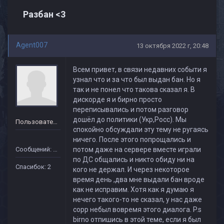
Разбан <3
Agent007
13 октября 2022 г, 20:48
Всем привет, в связи недавних событи я
узнал что и за что был выдан бан. Но я
так и не понел что такова сказал я. В
дискорде я и бирно просто
переписывались и потом разговор
дошёл до политики (Укр,Росс). Мы
Пользователь
спокойно обсуждали эту тему не ругаясь
ничего. После этого попрощались и
Сообщений: 37
потом даже на сервере вместе играли
по ДС общались и никто обиду ни на
Спасибок: 2
кого не держал. И через некоторое
время день ,два мне выдали бан вроде
как не исправим. Хотя как я думаю я
нечего такого-то не сказал, у нас даже
сорр небыл вовремя этого диалога. P.s
birno отпишись в этой теме, если я был