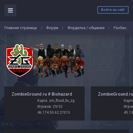
Войти на сайт
Главная страница
Форум
Флудилка / общение
Разбан <3
/
/
/
️ ZombieGround.ru # Biohazard
Карта: zm_flood_fix_zg
Карта
Игроков: 29/32
Игрок
46.174.50.62:27015
45.13