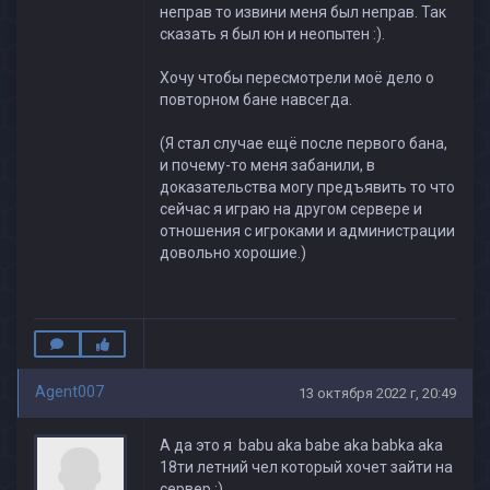
неправ то извини меня был неправ. Так
сказать я был юн и неопытен :).
Хочу чтобы пересмотрели моё дело о
повторном бане навсегда.
(Я стал случае ещё после первого бана,
и почему-то меня забанили, в
доказательства могу предъявить то что
сейчас я играю на другом сервере и
отношения с игроками и администрации
довольно хорошие.)
Agent007
13 октября 2022 г, 20:49
А да это я babu aka babe aka babka aka
18ти летний чел который хочет зайти на
сервер :)