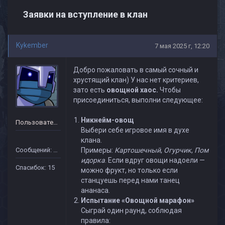
Заявки на вступление в клан
Kykember
7 мая 2025 г, 12:20
Добро пожаловать в самый сочный и
хрустящий клан) У нас нет критериев,
зато есть
овощной хаос.
Чтобы
присоединиться, выполни следующее:
Никнейм-овощ
Пользователь
Выбери себе игровое имя в духе
клана.
Сообщений: 16
Примеры:
Картошечный
,
Огурчик
,
Пом
идорка
. Если вдруг овощи надоели —
Спасибок: 15
можно фрукт, но только если
станцуешь перед нами танец
ананаса.
Испытание «Овощной марафон»
Сыграй один раунд, соблюдая
правила: