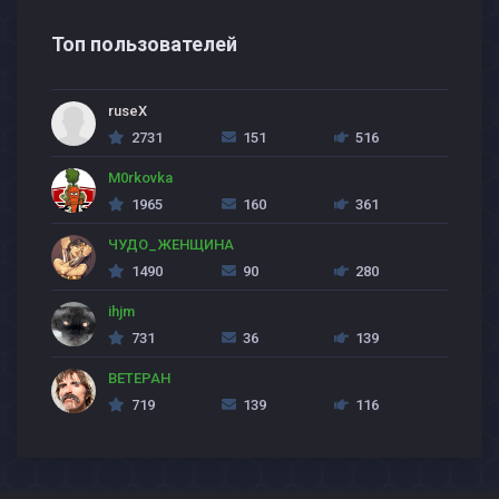
Топ пользователей
ruseX
2731
151
516
M0rkovka
1965
160
361
ЧУДО_ЖЕНЩИНА
1490
90
280
ihjm
731
36
139
BETEPAH
719
139
116