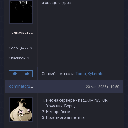
я овощь огурец
Пользователь
Сообщений: 3
Спасибок: 2
Спасибо сказали:
Toma
,
Kykember
dominator2552
23 мая 2025 г, 10:50
Ник на сервере - nzt.DOMINATOR .
Хочу ник: Борщ
Нет проблем.
Приятного аппетита!