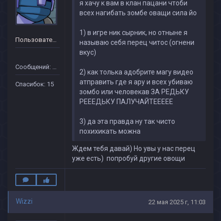
я хачу к вам в клан пацани чтоби
всех нагибать зомбе оващи сила йо
1) в игре ник сырник, но отныне я
Пользователь
называю себя перец читос (огнени
вкус)
Сообщений: 16
2) как толька адобрите магу видео
атправить где я ару и всех убиваю
Спасибок: 15
зомбо или человекав ЗА РЕДЬКУ
РЕЕЕДЬКУ ПАЛУЧАЙТЕЕЕЕЕ
3) да эта правда ну так чисто
похихикать можна
Ждем тебя давай) Но увы у нас перец
уже есть) попробуй другие овощи
Wizzi
22 мая 2025 г, 11:03