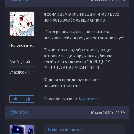
я хачу к вам в клан пацани чтоби всех
нагибать зомбе оващи сила йо
1) в игре ник сырник, но отныне я
называю себя перец читос (огнени вкус)
Пользователь
2) как толька адобрите магу видео
атправить где я ару и всех убиваю
Сообщений: 1
зомбо или человекав ЗА РЕДЬКУ
РЕЕЕДЬКУ ПАЛУЧАЙТЕЕЕЕЕ
Спасибок: 1
3) да эта правда ну так чисто
похихикать можна
Спасибо сказали:
Kykember
Kykember
10 мая 2025 г, 22:39
lexie in rio писал: