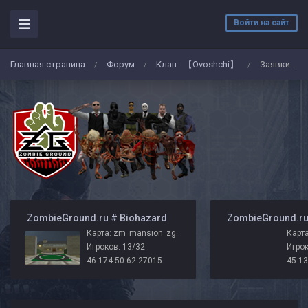
Войти на сайт
Главная страница
Форум
Клан - 【Ovoshchi】
Заявки на вступление в клан
/
/
/
️ ZombieGround.ru # Biohazard
Карта: zm_mansion_zg_v2
Карта
Игроков: 13/32
Игрок
46.174.50.62:27015
45.13