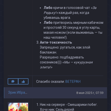
Либо
кричи в голосовой чат
«За
Редьку!»
каждый раз, когда
убиваешь врага.
Либо
притворись мирным кабачком
и простояй 30 секунд в углу карты,
махая ножом (если выживешь — ты
наш человек!).
Анти-токсичность
Запрещено: ругаться, как злой
баклажан.
Разрешено: подбадривать
союзников)))
«Мы — кукурузная
элита!»
Спасибо сказали:
BETEPAH
Эрик Ибраимов
8 мая 2025 г, 07:59
Ник на сервере - Смешарики побег.
Хочу ник: Сельдерей